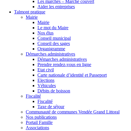
Les marchés – Marché couvert
Aider les entreprises
Talmont pratique
Mairie
Mairie
Le mot du Maire
Nos élus
Conseil municipal
Conseil des sages
Organigramme
Démarches administratives
Démarches administratives
Prendre rendez-vous en ligne
Etat civil
Carte nationale d’identité et Passeport
Elections
Véhicules
Débits de boisson
Fiscalité
Fiscalité
Taxe de séjour
Communauté de communes Vendée Grand Littoral
Nos publications
Portail Famille
Associations