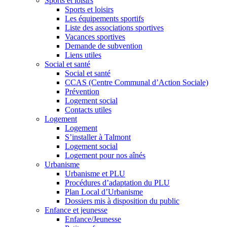
Sports et loisirs
Sports et loisirs
Les équipements sportifs
Liste des associations sportives
Vacances sportives
Demande de subvention
Liens utiles
Social et santé
Social et santé
CCAS (Centre Communal d’Action Sociale)
Prévention
Logement social
Contacts utiles
Logement
Logement
S’installer à Talmont
Logement social
Logement pour nos aînés
Urbanisme
Urbanisme et PLU
Procédures d’adaptation du PLU
Plan Local d’Urbanisme
Dossiers mis à disposition du public
Enfance et jeunesse
Enfance/Jeunesse