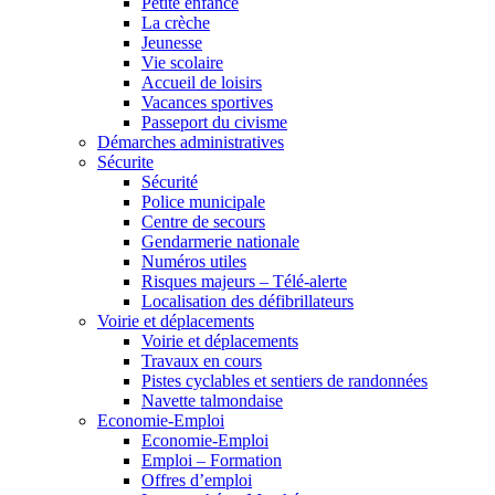
Petite enfance
La crèche
Jeunesse
Vie scolaire
Accueil de loisirs
Vacances sportives
Passeport du civisme
Démarches administratives
Sécurite
Sécurité
Police municipale
Centre de secours
Gendarmerie nationale
Numéros utiles
Risques majeurs – Télé-alerte
Localisation des défibrillateurs
Voirie et déplacements
Voirie et déplacements
Travaux en cours
Pistes cyclables et sentiers de randonnées
Navette talmondaise
Economie-Emploi
Economie-Emploi
Emploi – Formation
Offres d’emploi