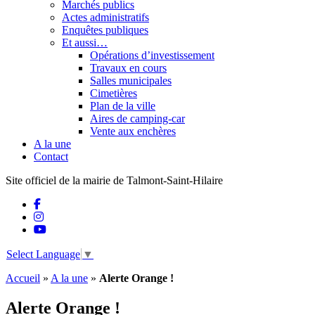
Marchés publics
Actes administratifs
Enquêtes publiques
Et aussi…
Opérations d’investissement
Travaux en cours
Salles municipales
Cimetières
Plan de la ville
Aires de camping-car
Vente aux enchères
A la une
Contact
Site officiel de la mairie de Talmont-Saint-Hilaire
Select Language
▼
Accueil
»
A la une
»
Alerte Orange !
Alerte Orange !