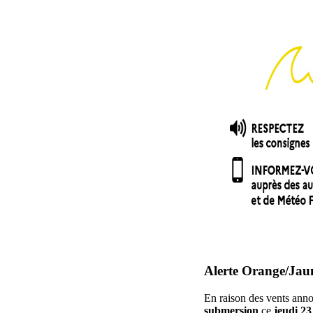
Alerte Orange/Jaun
En raison des vents ann
submersion
ce
jeudi 23