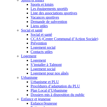
Sports et loisirs
Sports et loisirs
Les équipements sportifs
Liste des associations sportives
Vacances sportives
Demande de subvention
Liens utiles
Social et santé
Social et santé
CCAS (Centre Communal d’Action Sociale)
Prévention
Logement social
Contacts utiles
Logement
Logement
S’installer à Talmont
Logement social
Logement pour nos aînés
Urbanisme
Urbanisme et PLU
Procédures d’adaptation du PLU
Plan Local d’Urbanisme
Dossiers mis à disposition du public
Enfance et jeunesse
Enfance/Jeunesse