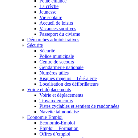
Petite enfance
La crèche
Jeunesse
Vie scolaire
Accueil de loisirs
Vacances sportives
Passeport du civisme
Démarches administratives
Sécurite
Sécurité
Police municipale
Centre de secours
Gendarmerie nationale
Numéros utiles
Risques majeurs – Télé-alerte
Localisation des défibrillateurs
Voirie et déplacements
Voirie et déplacements
Travaux en cours
Pistes cyclables et sentiers de randonnées
Navette talmondaise
Economie-Emploi
Economie-Emploi
Emploi – Formation
Offres d’emploi