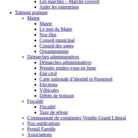
Les marchés – Marché couvert
Aider les entreprises
Talmont pratique
Mairie
Mairie
Le mot du Maire
Nos élus
Conseil municipal
Conseil des sages
Organigramme
Démarches administratives
Démarches administratives
Prendre rendez-vous en ligne
Etat civil
Carte nationale d’identité et Passeport
Elections
Véhicules
Débits de boisson
Fiscalité
Fiscalité
Taxe de séjour
Communauté de communes Vendée Grand Littoral
Nos publications
Portail Famille
Associations