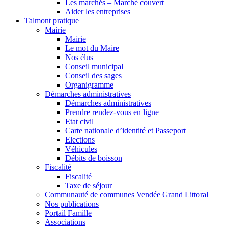
Les marchés – Marché couvert
Aider les entreprises
Talmont pratique
Mairie
Mairie
Le mot du Maire
Nos élus
Conseil municipal
Conseil des sages
Organigramme
Démarches administratives
Démarches administratives
Prendre rendez-vous en ligne
Etat civil
Carte nationale d’identité et Passeport
Elections
Véhicules
Débits de boisson
Fiscalité
Fiscalité
Taxe de séjour
Communauté de communes Vendée Grand Littoral
Nos publications
Portail Famille
Associations