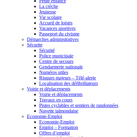
Petite enfance
La crèche
Jeunesse
Vie scolaire
Accueil de loisirs
Vacances sportives
Passeport du civisme
Démarches administratives
Sécurite
Sécurité
Police municipale
Centre de secours
Gendarmerie nationale
Numéros utiles
Risques majeurs – Télé-alerte
Localisation des défibrillateurs
Voirie et déplacements
Voirie et déplacements
Travaux en cours
Pistes cyclables et sentiers de randonnées
Navette talmondaise
Economie-Emploi
Economie-Emploi
Emploi – Formation
Offres d’emploi