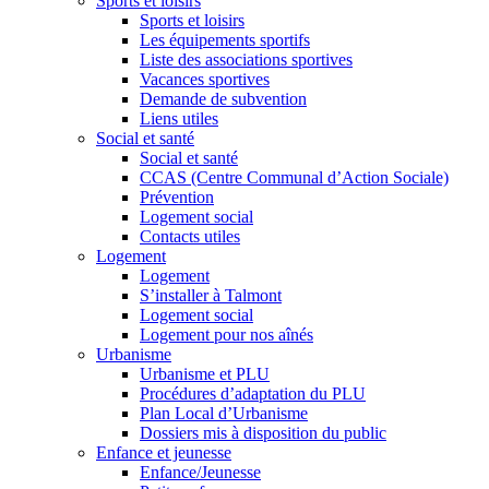
Sports et loisirs
Sports et loisirs
Les équipements sportifs
Liste des associations sportives
Vacances sportives
Demande de subvention
Liens utiles
Social et santé
Social et santé
CCAS (Centre Communal d’Action Sociale)
Prévention
Logement social
Contacts utiles
Logement
Logement
S’installer à Talmont
Logement social
Logement pour nos aînés
Urbanisme
Urbanisme et PLU
Procédures d’adaptation du PLU
Plan Local d’Urbanisme
Dossiers mis à disposition du public
Enfance et jeunesse
Enfance/Jeunesse