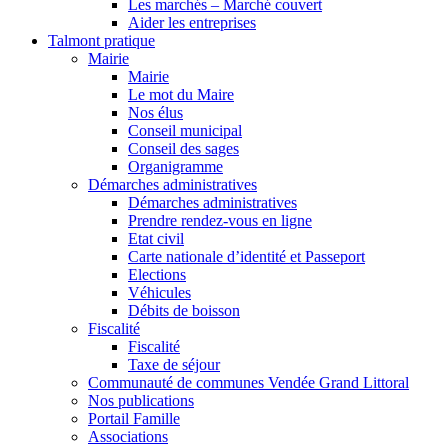
Les marchés – Marché couvert
Aider les entreprises
Talmont pratique
Mairie
Mairie
Le mot du Maire
Nos élus
Conseil municipal
Conseil des sages
Organigramme
Démarches administratives
Démarches administratives
Prendre rendez-vous en ligne
Etat civil
Carte nationale d’identité et Passeport
Elections
Véhicules
Débits de boisson
Fiscalité
Fiscalité
Taxe de séjour
Communauté de communes Vendée Grand Littoral
Nos publications
Portail Famille
Associations