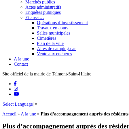
Marchés publics
Actes administratifs
Enquêtes publiques
Et aussi…
Opérations d’investissement
Travaux en cours
Salles municipales
Cimetières
Plan de la ville
Aires de camping-car
Vente aux enchères
A la une
Contact
Site officiel de la mairie de Talmont-Saint-Hilaire
Select Language
▼
Accueil
»
A la une
»
Plus d’accompagnement auprès des résident
Plus d’accompagnement auprès des réside