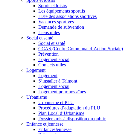
Sports et loisirs
Sports et loisirs
Les équipements sportifs
Liste des associations sportives
Vacances sportives
Demande de subvention
Liens utiles
Social et santé
Social et santé
CCAS (Centre Communal d’Action Sociale)
Prévention
Logement social
Contacts utiles
Logement
Logement
S’installer à Talmont
Logement social
Logement pour nos aînés
Urbanisme
Urbanisme et PLU
Procédures d’adaptation du PLU
Plan Local d’Urbanisme
Dossiers mis à disposition du public
Enfance et jeunesse
Enfance/Jeunesse