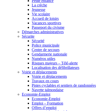
Petite enfance
La crèche
Jeunesse
Vie scolaire
Accueil de loisirs
Vacances sportives
Passeport du civisme
Démarches administratives
Sécurite
Sécurité
Police municipale
Centre de secours
Gendarmerie nationale
Numéros utiles
Risques majeurs – Télé-alerte
Localisation des défibrillateurs
Voirie et déplacements
Voirie et déplacements
Travaux en cours
Pistes cyclables et sentiers de randonnées
Navette talmondaise
Economie-Emploi
Economie-Emploi
Emploi – Formation
Offres d’emploi