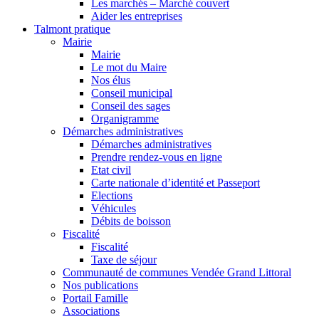
Les marchés – Marché couvert
Aider les entreprises
Talmont pratique
Mairie
Mairie
Le mot du Maire
Nos élus
Conseil municipal
Conseil des sages
Organigramme
Démarches administratives
Démarches administratives
Prendre rendez-vous en ligne
Etat civil
Carte nationale d’identité et Passeport
Elections
Véhicules
Débits de boisson
Fiscalité
Fiscalité
Taxe de séjour
Communauté de communes Vendée Grand Littoral
Nos publications
Portail Famille
Associations