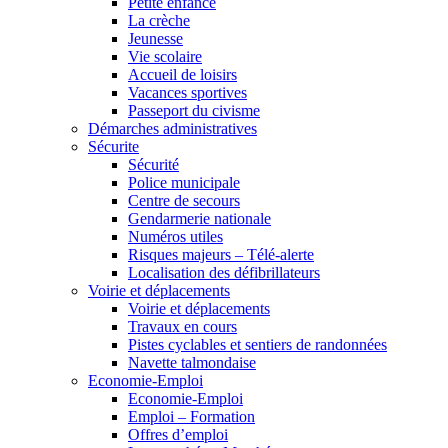
Petite enfance
La crèche
Jeunesse
Vie scolaire
Accueil de loisirs
Vacances sportives
Passeport du civisme
Démarches administratives
Sécurite
Sécurité
Police municipale
Centre de secours
Gendarmerie nationale
Numéros utiles
Risques majeurs – Télé-alerte
Localisation des défibrillateurs
Voirie et déplacements
Voirie et déplacements
Travaux en cours
Pistes cyclables et sentiers de randonnées
Navette talmondaise
Economie-Emploi
Economie-Emploi
Emploi – Formation
Offres d’emploi