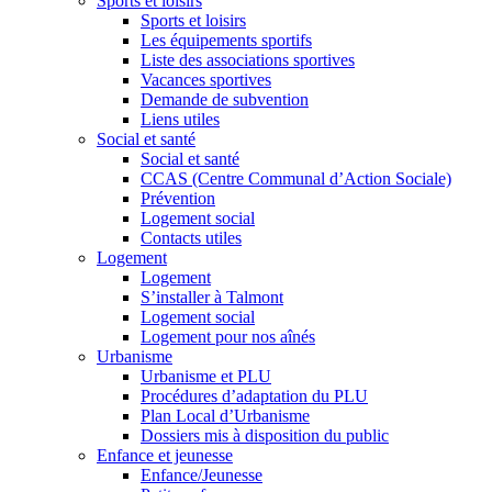
Sports et loisirs
Sports et loisirs
Les équipements sportifs
Liste des associations sportives
Vacances sportives
Demande de subvention
Liens utiles
Social et santé
Social et santé
CCAS (Centre Communal d’Action Sociale)
Prévention
Logement social
Contacts utiles
Logement
Logement
S’installer à Talmont
Logement social
Logement pour nos aînés
Urbanisme
Urbanisme et PLU
Procédures d’adaptation du PLU
Plan Local d’Urbanisme
Dossiers mis à disposition du public
Enfance et jeunesse
Enfance/Jeunesse