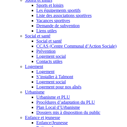
Sports et loisirs
Sports et loisirs
Les équipements sportifs
Liste des associations sportives
Vacances sportives
Demande de subvention
Liens utiles
Social et santé
Social et santé
CCAS (Centre Communal d’Action Sociale)
Prévention
Logement social
Contacts utiles
Logement
Logement
S’installer à Talmont
Logement social
Logement pour nos aînés
Urbanisme
Urbanisme et PLU
Procédures d’adaptation du PLU
Plan Local d’Urbanisme
Dossiers mis à disposition du public
Enfance et jeunesse
Enfance/Jeunesse