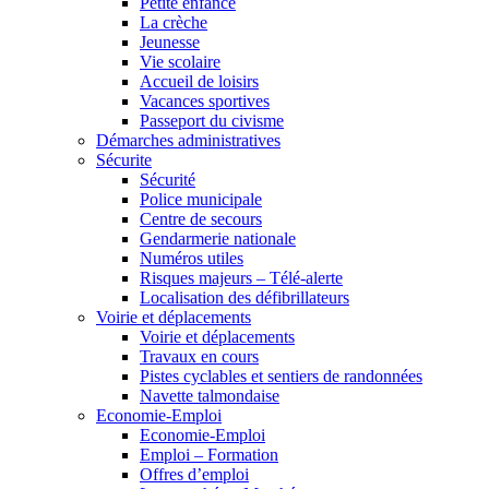
Petite enfance
La crèche
Jeunesse
Vie scolaire
Accueil de loisirs
Vacances sportives
Passeport du civisme
Démarches administratives
Sécurite
Sécurité
Police municipale
Centre de secours
Gendarmerie nationale
Numéros utiles
Risques majeurs – Télé-alerte
Localisation des défibrillateurs
Voirie et déplacements
Voirie et déplacements
Travaux en cours
Pistes cyclables et sentiers de randonnées
Navette talmondaise
Economie-Emploi
Economie-Emploi
Emploi – Formation
Offres d’emploi