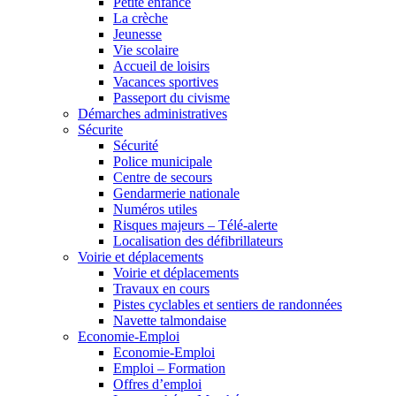
Petite enfance
La crèche
Jeunesse
Vie scolaire
Accueil de loisirs
Vacances sportives
Passeport du civisme
Démarches administratives
Sécurite
Sécurité
Police municipale
Centre de secours
Gendarmerie nationale
Numéros utiles
Risques majeurs – Télé-alerte
Localisation des défibrillateurs
Voirie et déplacements
Voirie et déplacements
Travaux en cours
Pistes cyclables et sentiers de randonnées
Navette talmondaise
Economie-Emploi
Economie-Emploi
Emploi – Formation
Offres d’emploi