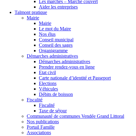
Les marchés – Marché couvert
Aider les entreprises
Talmont pratique
Mairie
Mairie
Le mot du Maire
Nos élus
Conseil municipal
Conseil des sages
Organigramme
Démarches administratives
Démarches administratives
Prendre rendez-vous en ligne
Etat civil
Carte nationale d’identité et Passeport
Elections
Véhicules
Débits de boisson
Fiscalité
Fiscalité
Taxe de séjour
Communauté de communes Vendée Grand Littoral
Nos publications
Portail Famille
Associations