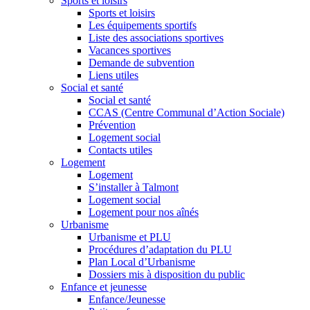
Sports et loisirs
Sports et loisirs
Les équipements sportifs
Liste des associations sportives
Vacances sportives
Demande de subvention
Liens utiles
Social et santé
Social et santé
CCAS (Centre Communal d’Action Sociale)
Prévention
Logement social
Contacts utiles
Logement
Logement
S’installer à Talmont
Logement social
Logement pour nos aînés
Urbanisme
Urbanisme et PLU
Procédures d’adaptation du PLU
Plan Local d’Urbanisme
Dossiers mis à disposition du public
Enfance et jeunesse
Enfance/Jeunesse