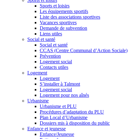
Sports et loisirs
Sports et loisirs
Les équipements sportifs
Liste des associations sportives
Vacances sportives
Demande de subvention
Liens utiles
Social et santé
Social et santé
CCAS (Centre Communal d’Action Sociale)
Prévention
Logement social
Contacts utiles
Logement
Logement
S’installer à Talmont
Logement social
Logement pour nos aînés
Urbanisme
Urbanisme et PLU
Procédures d’adaptation du PLU
Plan Local d’Urbanisme
Dossiers mis à disposition du public
Enfance et jeunesse
Enfance/Jeunesse