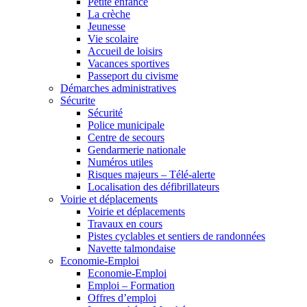
Petite enfance
La crèche
Jeunesse
Vie scolaire
Accueil de loisirs
Vacances sportives
Passeport du civisme
Démarches administratives
Sécurite
Sécurité
Police municipale
Centre de secours
Gendarmerie nationale
Numéros utiles
Risques majeurs – Télé-alerte
Localisation des défibrillateurs
Voirie et déplacements
Voirie et déplacements
Travaux en cours
Pistes cyclables et sentiers de randonnées
Navette talmondaise
Economie-Emploi
Economie-Emploi
Emploi – Formation
Offres d’emploi