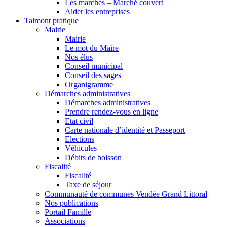
Les marchés – Marché couvert
Aider les entreprises
Talmont pratique
Mairie
Mairie
Le mot du Maire
Nos élus
Conseil municipal
Conseil des sages
Organigramme
Démarches administratives
Démarches administratives
Prendre rendez-vous en ligne
Etat civil
Carte nationale d’identité et Passeport
Elections
Véhicules
Débits de boisson
Fiscalité
Fiscalité
Taxe de séjour
Communauté de communes Vendée Grand Littoral
Nos publications
Portail Famille
Associations