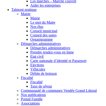
Les marchés – Marché couvert
Aider les entreprises
Talmont pratique
Mairie
Mairie
Le mot du Maire
Nos élus
Conseil municipal
Conseil des sages
Organigramme
Démarches administratives
Démarches administratives
Prendre rendez-vous en ligne
Etat civil
Carte nationale d’identité et Passeport
Elections
Véhicules
Débits de boisson
Fiscalité
Fiscalité
Taxe de séjour
Communauté de communes Vendée Grand Littoral
Nos publications
Portail Famille
Associations