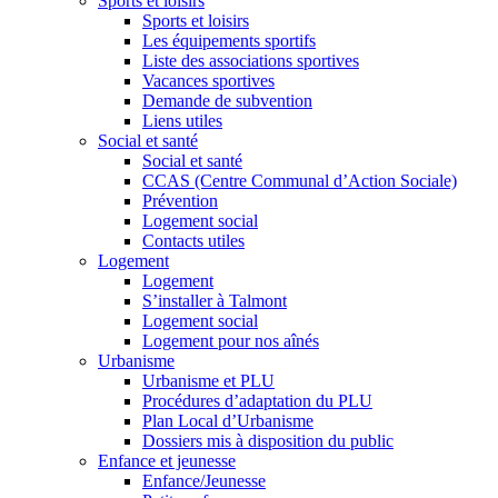
Sports et loisirs
Sports et loisirs
Les équipements sportifs
Liste des associations sportives
Vacances sportives
Demande de subvention
Liens utiles
Social et santé
Social et santé
CCAS (Centre Communal d’Action Sociale)
Prévention
Logement social
Contacts utiles
Logement
Logement
S’installer à Talmont
Logement social
Logement pour nos aînés
Urbanisme
Urbanisme et PLU
Procédures d’adaptation du PLU
Plan Local d’Urbanisme
Dossiers mis à disposition du public
Enfance et jeunesse
Enfance/Jeunesse