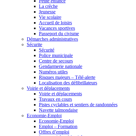
Petite enfance
La crèche
Jeunesse
Vie scolaire
Accueil de loisirs
Vacances sportives
Passeport du civisme
Démarches administratives
Sécurite
Sécurité
Police municipale
Centre de secours
Gendarmerie nationale
Numéros utiles
Risques majeurs – Télé-alerte
Localisation des défibrillateurs
Voirie et déplacements
Voirie et déplacements
Travaux en cours
Pistes cyclables et sentiers de randonnées
Navette talmondaise
Economie-Emploi
Economie-Emploi
Emploi – Formation
Offres d’emploi