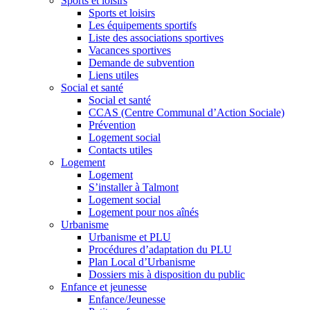
Sports et loisirs
Sports et loisirs
Les équipements sportifs
Liste des associations sportives
Vacances sportives
Demande de subvention
Liens utiles
Social et santé
Social et santé
CCAS (Centre Communal d’Action Sociale)
Prévention
Logement social
Contacts utiles
Logement
Logement
S’installer à Talmont
Logement social
Logement pour nos aînés
Urbanisme
Urbanisme et PLU
Procédures d’adaptation du PLU
Plan Local d’Urbanisme
Dossiers mis à disposition du public
Enfance et jeunesse
Enfance/Jeunesse