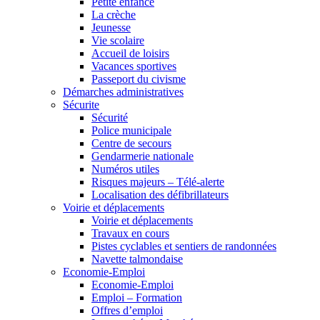
Petite enfance
La crèche
Jeunesse
Vie scolaire
Accueil de loisirs
Vacances sportives
Passeport du civisme
Démarches administratives
Sécurite
Sécurité
Police municipale
Centre de secours
Gendarmerie nationale
Numéros utiles
Risques majeurs – Télé-alerte
Localisation des défibrillateurs
Voirie et déplacements
Voirie et déplacements
Travaux en cours
Pistes cyclables et sentiers de randonnées
Navette talmondaise
Economie-Emploi
Economie-Emploi
Emploi – Formation
Offres d’emploi