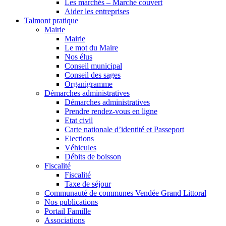
Les marchés – Marché couvert
Aider les entreprises
Talmont pratique
Mairie
Mairie
Le mot du Maire
Nos élus
Conseil municipal
Conseil des sages
Organigramme
Démarches administratives
Démarches administratives
Prendre rendez-vous en ligne
Etat civil
Carte nationale d’identité et Passeport
Elections
Véhicules
Débits de boisson
Fiscalité
Fiscalité
Taxe de séjour
Communauté de communes Vendée Grand Littoral
Nos publications
Portail Famille
Associations