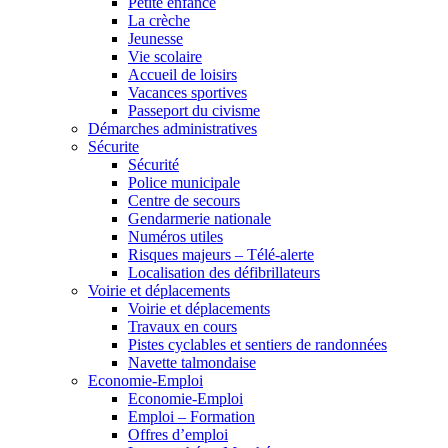
Petite enfance
La crèche
Jeunesse
Vie scolaire
Accueil de loisirs
Vacances sportives
Passeport du civisme
Démarches administratives
Sécurite
Sécurité
Police municipale
Centre de secours
Gendarmerie nationale
Numéros utiles
Risques majeurs – Télé-alerte
Localisation des défibrillateurs
Voirie et déplacements
Voirie et déplacements
Travaux en cours
Pistes cyclables et sentiers de randonnées
Navette talmondaise
Economie-Emploi
Economie-Emploi
Emploi – Formation
Offres d’emploi