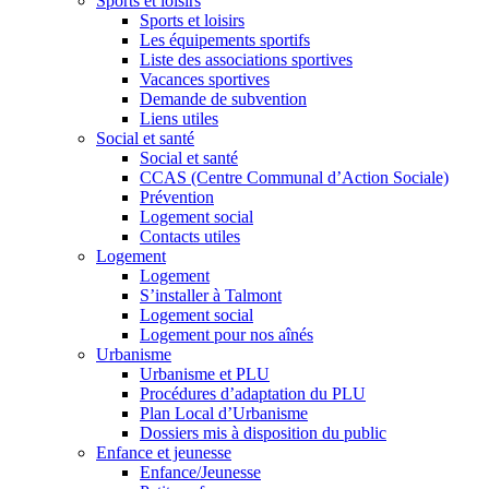
Sports et loisirs
Sports et loisirs
Les équipements sportifs
Liste des associations sportives
Vacances sportives
Demande de subvention
Liens utiles
Social et santé
Social et santé
CCAS (Centre Communal d’Action Sociale)
Prévention
Logement social
Contacts utiles
Logement
Logement
S’installer à Talmont
Logement social
Logement pour nos aînés
Urbanisme
Urbanisme et PLU
Procédures d’adaptation du PLU
Plan Local d’Urbanisme
Dossiers mis à disposition du public
Enfance et jeunesse
Enfance/Jeunesse