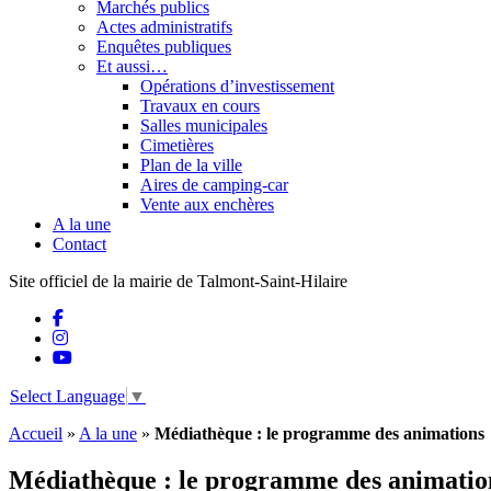
Marchés publics
Actes administratifs
Enquêtes publiques
Et aussi…
Opérations d’investissement
Travaux en cours
Salles municipales
Cimetières
Plan de la ville
Aires de camping-car
Vente aux enchères
A la une
Contact
Site officiel de la mairie de Talmont-Saint-Hilaire
Select Language
▼
Accueil
»
A la une
»
Médiathèque : le programme des animations
Médiathèque : le programme des animatio