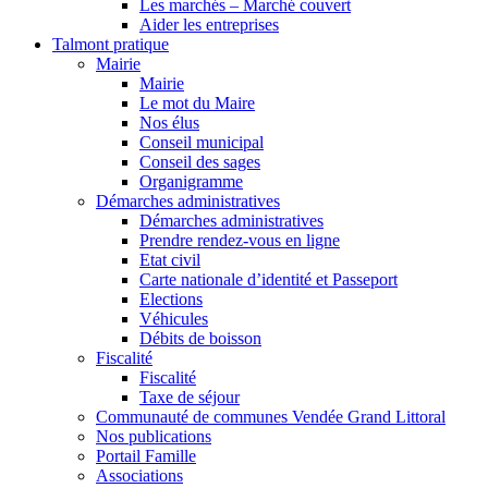
Les marchés – Marché couvert
Aider les entreprises
Talmont pratique
Mairie
Mairie
Le mot du Maire
Nos élus
Conseil municipal
Conseil des sages
Organigramme
Démarches administratives
Démarches administratives
Prendre rendez-vous en ligne
Etat civil
Carte nationale d’identité et Passeport
Elections
Véhicules
Débits de boisson
Fiscalité
Fiscalité
Taxe de séjour
Communauté de communes Vendée Grand Littoral
Nos publications
Portail Famille
Associations