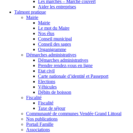
Les marchés – Marché couvert
Aider les entreprises
Talmont pratique
Mairie
Mairie
Le mot du Maire
Nos élus
Conseil municipal
Conseil des sages
Organigramme
Démarches administratives
Démarches administratives
Prendre rendez-vous en ligne
Etat civil
Carte nationale d’identité et Passeport
Elections
Véhicules
Débits de boisson
Fiscalité
Fiscalité
Taxe de séjour
Communauté de communes Vendée Grand Littoral
Nos publications
Portail Famille
Associations