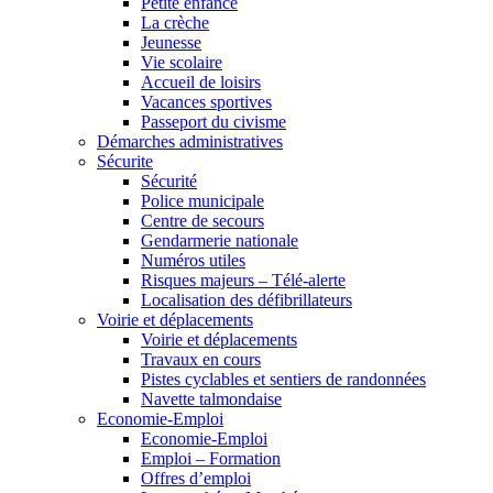
Petite enfance
La crèche
Jeunesse
Vie scolaire
Accueil de loisirs
Vacances sportives
Passeport du civisme
Démarches administratives
Sécurite
Sécurité
Police municipale
Centre de secours
Gendarmerie nationale
Numéros utiles
Risques majeurs – Télé-alerte
Localisation des défibrillateurs
Voirie et déplacements
Voirie et déplacements
Travaux en cours
Pistes cyclables et sentiers de randonnées
Navette talmondaise
Economie-Emploi
Economie-Emploi
Emploi – Formation
Offres d’emploi