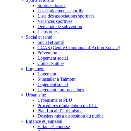
Sports et loisirs
Sports et loisirs
Les équipements sportifs
Liste des associations sportives
Vacances sportives
Demande de subvention
Liens utiles
Social et santé
Social et santé
CCAS (Centre Communal d’Action Sociale)
Prévention
Logement social
Contacts utiles
Logement
Logement
S’installer à Talmont
Logement social
Logement pour nos aînés
Urbanisme
Urbanisme et PLU
Procédures d’adaptation du PLU
Plan Local d’Urbanisme
Dossiers mis à disposition du public
Enfance et jeunesse
Enfance/Jeunesse