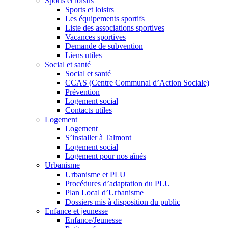
Sports et loisirs
Sports et loisirs
Les équipements sportifs
Liste des associations sportives
Vacances sportives
Demande de subvention
Liens utiles
Social et santé
Social et santé
CCAS (Centre Communal d’Action Sociale)
Prévention
Logement social
Contacts utiles
Logement
Logement
S’installer à Talmont
Logement social
Logement pour nos aînés
Urbanisme
Urbanisme et PLU
Procédures d’adaptation du PLU
Plan Local d’Urbanisme
Dossiers mis à disposition du public
Enfance et jeunesse
Enfance/Jeunesse