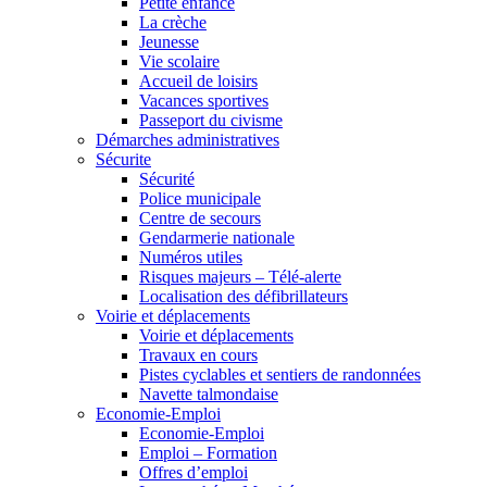
Petite enfance
La crèche
Jeunesse
Vie scolaire
Accueil de loisirs
Vacances sportives
Passeport du civisme
Démarches administratives
Sécurite
Sécurité
Police municipale
Centre de secours
Gendarmerie nationale
Numéros utiles
Risques majeurs – Télé-alerte
Localisation des défibrillateurs
Voirie et déplacements
Voirie et déplacements
Travaux en cours
Pistes cyclables et sentiers de randonnées
Navette talmondaise
Economie-Emploi
Economie-Emploi
Emploi – Formation
Offres d’emploi