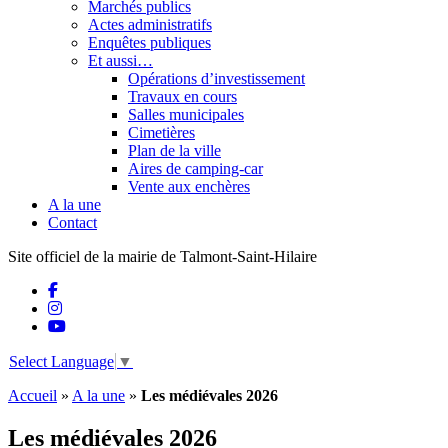
Marchés publics
Actes administratifs
Enquêtes publiques
Et aussi…
Opérations d’investissement
Travaux en cours
Salles municipales
Cimetières
Plan de la ville
Aires de camping-car
Vente aux enchères
A la une
Contact
Site officiel de la mairie de Talmont-Saint-Hilaire
Select Language
▼
Accueil
»
A la une
»
Les médiévales 2026
Les médiévales 2026