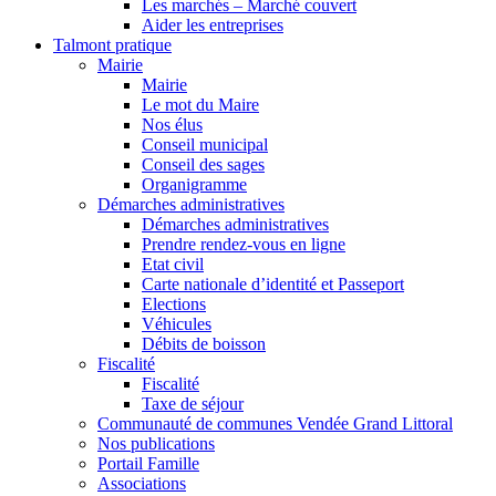
Les marchés – Marché couvert
Aider les entreprises
Talmont pratique
Mairie
Mairie
Le mot du Maire
Nos élus
Conseil municipal
Conseil des sages
Organigramme
Démarches administratives
Démarches administratives
Prendre rendez-vous en ligne
Etat civil
Carte nationale d’identité et Passeport
Elections
Véhicules
Débits de boisson
Fiscalité
Fiscalité
Taxe de séjour
Communauté de communes Vendée Grand Littoral
Nos publications
Portail Famille
Associations