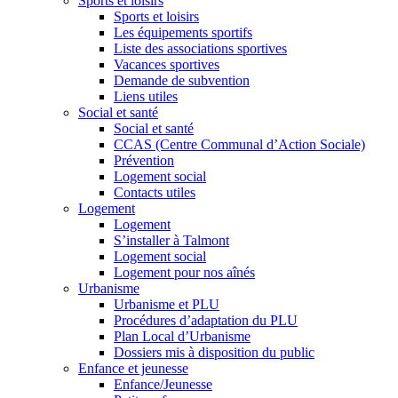
Sports et loisirs
Sports et loisirs
Les équipements sportifs
Liste des associations sportives
Vacances sportives
Demande de subvention
Liens utiles
Social et santé
Social et santé
CCAS (Centre Communal d’Action Sociale)
Prévention
Logement social
Contacts utiles
Logement
Logement
S’installer à Talmont
Logement social
Logement pour nos aînés
Urbanisme
Urbanisme et PLU
Procédures d’adaptation du PLU
Plan Local d’Urbanisme
Dossiers mis à disposition du public
Enfance et jeunesse
Enfance/Jeunesse