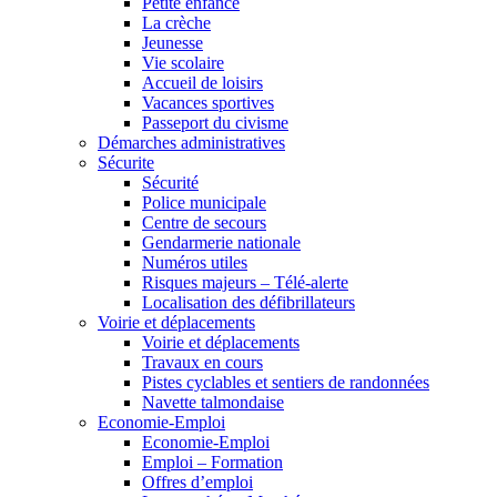
Petite enfance
La crèche
Jeunesse
Vie scolaire
Accueil de loisirs
Vacances sportives
Passeport du civisme
Démarches administratives
Sécurite
Sécurité
Police municipale
Centre de secours
Gendarmerie nationale
Numéros utiles
Risques majeurs – Télé-alerte
Localisation des défibrillateurs
Voirie et déplacements
Voirie et déplacements
Travaux en cours
Pistes cyclables et sentiers de randonnées
Navette talmondaise
Economie-Emploi
Economie-Emploi
Emploi – Formation
Offres d’emploi