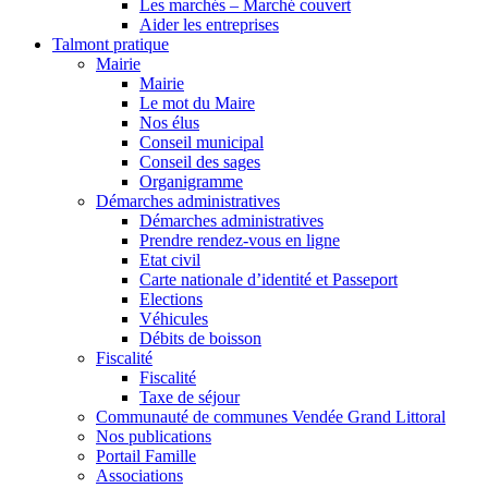
Les marchés – Marché couvert
Aider les entreprises
Talmont pratique
Mairie
Mairie
Le mot du Maire
Nos élus
Conseil municipal
Conseil des sages
Organigramme
Démarches administratives
Démarches administratives
Prendre rendez-vous en ligne
Etat civil
Carte nationale d’identité et Passeport
Elections
Véhicules
Débits de boisson
Fiscalité
Fiscalité
Taxe de séjour
Communauté de communes Vendée Grand Littoral
Nos publications
Portail Famille
Associations