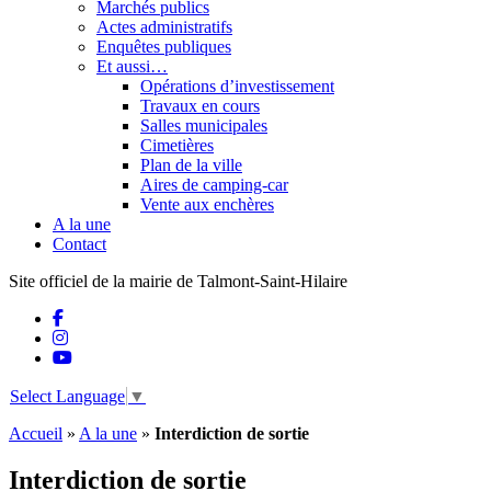
Marchés publics
Actes administratifs
Enquêtes publiques
Et aussi…
Opérations d’investissement
Travaux en cours
Salles municipales
Cimetières
Plan de la ville
Aires de camping-car
Vente aux enchères
A la une
Contact
Site officiel de la mairie de Talmont-Saint-Hilaire
Select Language
▼
Accueil
»
A la une
»
Interdiction de sortie
Interdiction de sortie