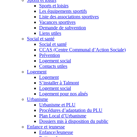
Sports et loisirs
Sports et loisirs
Les équipements sportifs
Liste des associations sportives
Vacances sportives
Demande de subvention
Liens utiles
Social et santé
Social et santé
CCAS (Centre Communal d’Action Sociale)
Prévention
Logement social
Contacts utiles
Logement
Logement
S’installer à Talmont
Logement social
Logement pour nos aînés
Urbanisme
Urbanisme et PLU
Procédures d’adaptation du PLU
Plan Local d’Urbanisme
Dossiers mis à disposition du public
Enfance et jeunesse
Enfance/Jeunesse