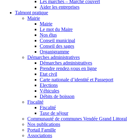
Les marchés – Marché couvert
Aider les entreprises
Talmont pratique
Mairie
Mairie
Le mot du Maire
Nos élus
Conseil municipal
Conseil des sages
Organigramme
Démarches administratives
Démarches administratives
Prendre rendez-vous en ligne
Etat civil
Carte nationale d’identité et Passeport
Elections
Véhicules
Débits de boisson
Fiscalité
Fiscalité
Taxe de séjour
Communauté de communes Vendée Grand Littoral
Nos publications
Portail Famille
Associations