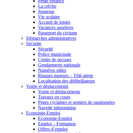
Petite enfance
La crèche
Jeunesse
Vie scolaire
Accueil de loisirs
Vacances sportives
Passeport du civisme
Démarches administratives
Sécurite
Sécurité
Police municipale
Centre de secours
Gendarmerie nationale
Numéros utiles
Risques majeurs – Télé-alerte
Localisation des défibrillateurs
Voirie et déplacements
Voirie et déplacements
Travaux en cours
Pistes cyclables et sentiers de randonnées
Navette talmondaise
Economie-Emploi
Economie-Emploi
Emploi – Formation
Offres d’emploi