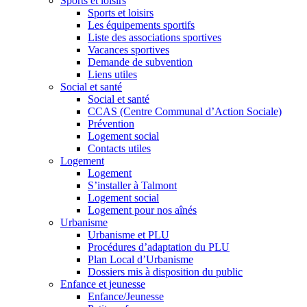
Sports et loisirs
Sports et loisirs
Les équipements sportifs
Liste des associations sportives
Vacances sportives
Demande de subvention
Liens utiles
Social et santé
Social et santé
CCAS (Centre Communal d’Action Sociale)
Prévention
Logement social
Contacts utiles
Logement
Logement
S’installer à Talmont
Logement social
Logement pour nos aînés
Urbanisme
Urbanisme et PLU
Procédures d’adaptation du PLU
Plan Local d’Urbanisme
Dossiers mis à disposition du public
Enfance et jeunesse
Enfance/Jeunesse