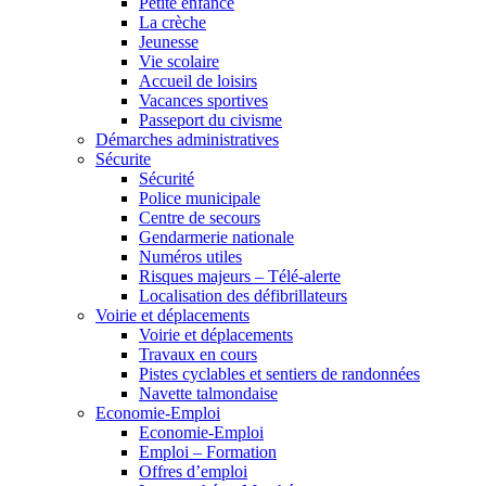
Petite enfance
La crèche
Jeunesse
Vie scolaire
Accueil de loisirs
Vacances sportives
Passeport du civisme
Démarches administratives
Sécurite
Sécurité
Police municipale
Centre de secours
Gendarmerie nationale
Numéros utiles
Risques majeurs – Télé-alerte
Localisation des défibrillateurs
Voirie et déplacements
Voirie et déplacements
Travaux en cours
Pistes cyclables et sentiers de randonnées
Navette talmondaise
Economie-Emploi
Economie-Emploi
Emploi – Formation
Offres d’emploi