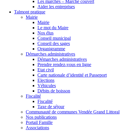
Les marchés – Marché couvert
Aider les entreprises
Talmont pratique
Mairie
Mairie
Le mot du Maire
Nos élus
Conseil municipal
Conseil des sages
Organigramme
Démarches administratives
Démarches administratives
Prendre rendez-vous en ligne
Etat civil
Carte nationale d’identité et Passeport
Elections
Véhicules
Débits de boisson
Fiscalité
Fiscalité
Taxe de séjour
Communauté de communes Vendée Grand Littoral
Nos publications
Portail Famille
Associations