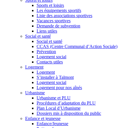
Sports et loisirs
Sports et loisirs
Les équipements sportifs
Liste des associations sportives
Vacances sportives
Demande de subvention
Liens utiles
Social et santé
Social et santé
CCAS (Centre Communal d’Action Sociale)
Prévention
Logement social
Contacts utiles
Logement
Logement
S’installer à Talmont
Logement social
Logement pour nos aînés
Urbanisme
Urbanisme et PLU
Procédures d’adaptation du PLU
Plan Local d’Urbanisme
Dossiers mis à disposition du public
Enfance et jeunesse
Enfance/Jeunesse