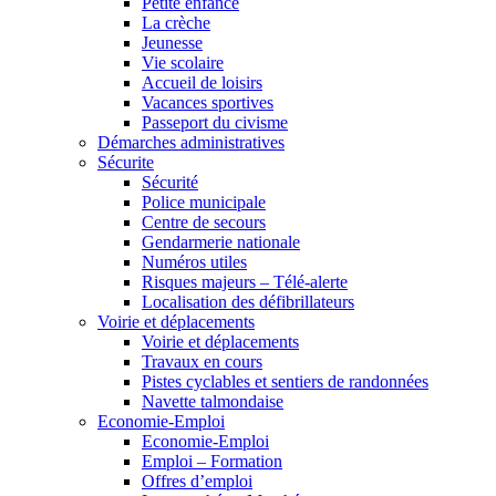
Petite enfance
La crèche
Jeunesse
Vie scolaire
Accueil de loisirs
Vacances sportives
Passeport du civisme
Démarches administratives
Sécurite
Sécurité
Police municipale
Centre de secours
Gendarmerie nationale
Numéros utiles
Risques majeurs – Télé-alerte
Localisation des défibrillateurs
Voirie et déplacements
Voirie et déplacements
Travaux en cours
Pistes cyclables et sentiers de randonnées
Navette talmondaise
Economie-Emploi
Economie-Emploi
Emploi – Formation
Offres d’emploi