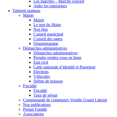
Les marchés – Marché couvert
Aider les entreprises
Talmont pratique
Mairie
Mairie
Le mot du Maire
Nos élus
Conseil municipal
Conseil des sages
Organigramme
Démarches administratives
Démarches administratives
Prendre rendez-vous en ligne
Etat civil
Carte nationale d’identité et Passeport
Elections
Véhicules
Débits de boisson
Fiscalité
Fiscalité
Taxe de séjour
Communauté de communes Vendée Grand Littoral
Nos publications
Portail Famille
Associations