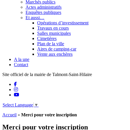
Marchés publics
Actes administratifs
Enquêtes publiques
Et aussi…
Opérations d’investissement
Travaux en cours
Salles municipales
Cimetières
Plan de la ville
Aires de camping-car
Vente aux enchères
A la une
Contact
Site officiel de la mairie de Talmont-Saint-Hilaire
Select Language
▼
Accueil
»
Merci pour votre inscription
Merci pour votre inscription