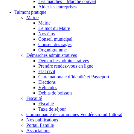
Les marchés – Marché couvert
Aider les entreprises
Talmont pratique
Mairie
Mairie
Le mot du Maire
Nos élus
Conseil municipal
Conseil des sages
Organigramme
Démarches administratives
Démarches administratives
Prendre rendez-vous en ligne
Etat civil
Carte nationale d’identité et Passeport
Elections
Véhicules
Débits de boisson
Fiscalité
Fiscalité
Taxe de séjour
Communauté de communes Vendée Grand Littoral
Nos publications
Portail Famille
Associations