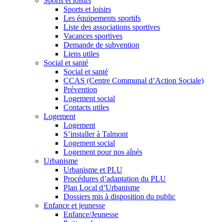
Sports et loisirs
Sports et loisirs
Les équipements sportifs
Liste des associations sportives
Vacances sportives
Demande de subvention
Liens utiles
Social et santé
Social et santé
CCAS (Centre Communal d’Action Sociale)
Prévention
Logement social
Contacts utiles
Logement
Logement
S’installer à Talmont
Logement social
Logement pour nos aînés
Urbanisme
Urbanisme et PLU
Procédures d’adaptation du PLU
Plan Local d’Urbanisme
Dossiers mis à disposition du public
Enfance et jeunesse
Enfance/Jeunesse