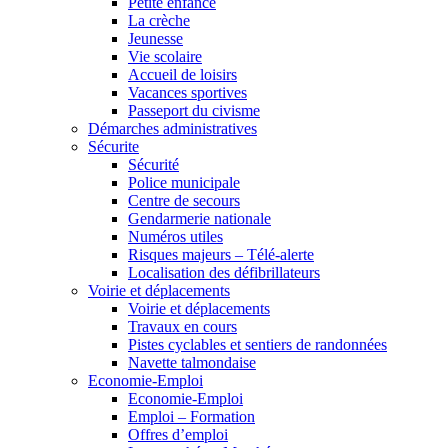
Petite enfance
La crèche
Jeunesse
Vie scolaire
Accueil de loisirs
Vacances sportives
Passeport du civisme
Démarches administratives
Sécurite
Sécurité
Police municipale
Centre de secours
Gendarmerie nationale
Numéros utiles
Risques majeurs – Télé-alerte
Localisation des défibrillateurs
Voirie et déplacements
Voirie et déplacements
Travaux en cours
Pistes cyclables et sentiers de randonnées
Navette talmondaise
Economie-Emploi
Economie-Emploi
Emploi – Formation
Offres d’emploi