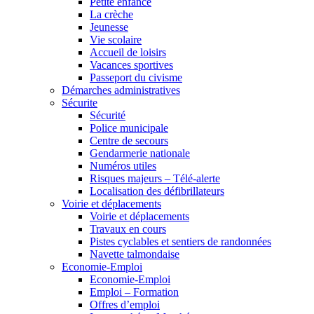
Petite enfance
La crèche
Jeunesse
Vie scolaire
Accueil de loisirs
Vacances sportives
Passeport du civisme
Démarches administratives
Sécurite
Sécurité
Police municipale
Centre de secours
Gendarmerie nationale
Numéros utiles
Risques majeurs – Télé-alerte
Localisation des défibrillateurs
Voirie et déplacements
Voirie et déplacements
Travaux en cours
Pistes cyclables et sentiers de randonnées
Navette talmondaise
Economie-Emploi
Economie-Emploi
Emploi – Formation
Offres d’emploi