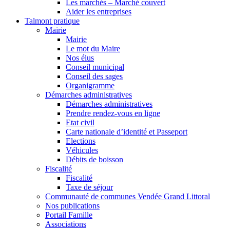
Les marchés – Marché couvert
Aider les entreprises
Talmont pratique
Mairie
Mairie
Le mot du Maire
Nos élus
Conseil municipal
Conseil des sages
Organigramme
Démarches administratives
Démarches administratives
Prendre rendez-vous en ligne
Etat civil
Carte nationale d’identité et Passeport
Elections
Véhicules
Débits de boisson
Fiscalité
Fiscalité
Taxe de séjour
Communauté de communes Vendée Grand Littoral
Nos publications
Portail Famille
Associations