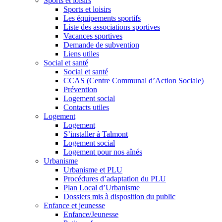
Sports et loisirs
Sports et loisirs
Les équipements sportifs
Liste des associations sportives
Vacances sportives
Demande de subvention
Liens utiles
Social et santé
Social et santé
CCAS (Centre Communal d’Action Sociale)
Prévention
Logement social
Contacts utiles
Logement
Logement
S’installer à Talmont
Logement social
Logement pour nos aînés
Urbanisme
Urbanisme et PLU
Procédures d’adaptation du PLU
Plan Local d’Urbanisme
Dossiers mis à disposition du public
Enfance et jeunesse
Enfance/Jeunesse