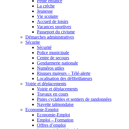
Petite enfance
La crèche
Jeunesse
Vie scolaire
Accueil de loisirs
Vacances sportives
Passeport du civisme
Démarches administratives
Sécurite
Sécurité
Police municipale
Centre de secours
Gendarmerie nationale
Numéros utiles
Risques majeurs – Télé-alerte
Localisation des défibrillateurs
Voirie et déplacements
Voirie et déplacements
Travaux en cours
Pistes cyclables et sentiers de randonnées
Navette talmondaise
Economie-Emploi
Economie-Emploi
Emploi – Formation
Offres d’emploi