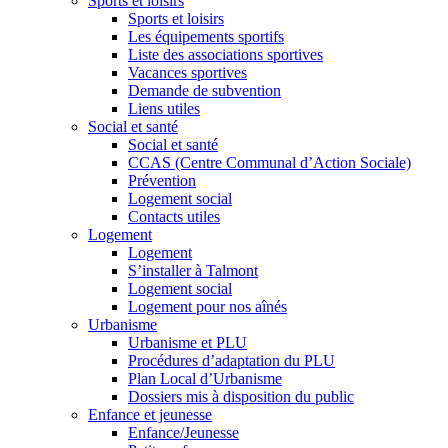
Sports et loisirs
Sports et loisirs
Les équipements sportifs
Liste des associations sportives
Vacances sportives
Demande de subvention
Liens utiles
Social et santé
Social et santé
CCAS (Centre Communal d’Action Sociale)
Prévention
Logement social
Contacts utiles
Logement
Logement
S’installer à Talmont
Logement social
Logement pour nos aînés
Urbanisme
Urbanisme et PLU
Procédures d’adaptation du PLU
Plan Local d’Urbanisme
Dossiers mis à disposition du public
Enfance et jeunesse
Enfance/Jeunesse