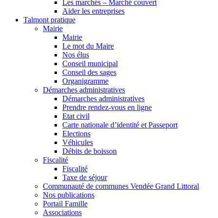
Les marchés – Marché couvert
Aider les entreprises
Talmont pratique
Mairie
Mairie
Le mot du Maire
Nos élus
Conseil municipal
Conseil des sages
Organigramme
Démarches administratives
Démarches administratives
Prendre rendez-vous en ligne
Etat civil
Carte nationale d’identité et Passeport
Elections
Véhicules
Débits de boisson
Fiscalité
Fiscalité
Taxe de séjour
Communauté de communes Vendée Grand Littoral
Nos publications
Portail Famille
Associations