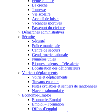
Petite enfance
La crèche
Jeunesse
Vie scolaire
Accueil de loisirs
Vacances sportives
Passeport du civisme
Démarches administratives
Sécurite
Sécurité
Police municipale
Centre de secours
Gendarmerie nationale
Numéros utiles
Risques majeurs – Télé-alerte
Localisation des défibrillateurs
Voirie et déplacements
Voirie et déplacements
Travaux en cours
Pistes cyclables et sentiers de randonnées
Navette talmondaise
Economie-Emploi
Economie-Emploi
Emploi – Formation
Offres d’emploi