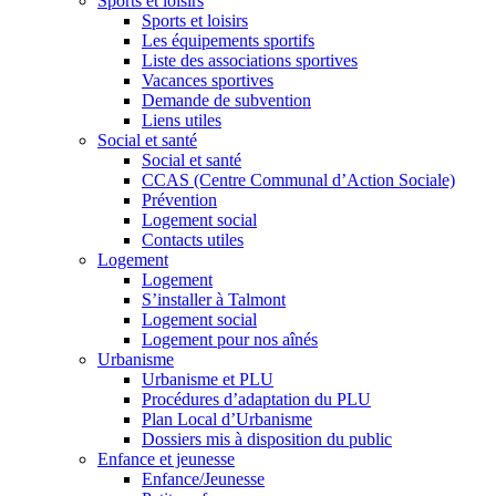
Sports et loisirs
Sports et loisirs
Les équipements sportifs
Liste des associations sportives
Vacances sportives
Demande de subvention
Liens utiles
Social et santé
Social et santé
CCAS (Centre Communal d’Action Sociale)
Prévention
Logement social
Contacts utiles
Logement
Logement
S’installer à Talmont
Logement social
Logement pour nos aînés
Urbanisme
Urbanisme et PLU
Procédures d’adaptation du PLU
Plan Local d’Urbanisme
Dossiers mis à disposition du public
Enfance et jeunesse
Enfance/Jeunesse