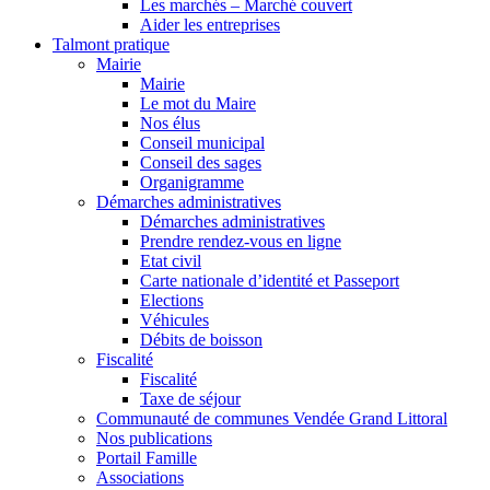
Les marchés – Marché couvert
Aider les entreprises
Talmont pratique
Mairie
Mairie
Le mot du Maire
Nos élus
Conseil municipal
Conseil des sages
Organigramme
Démarches administratives
Démarches administratives
Prendre rendez-vous en ligne
Etat civil
Carte nationale d’identité et Passeport
Elections
Véhicules
Débits de boisson
Fiscalité
Fiscalité
Taxe de séjour
Communauté de communes Vendée Grand Littoral
Nos publications
Portail Famille
Associations