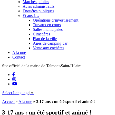
Marchés publics
Actes administratifs
Enquêtes publiques
Et aussi…
Opérations d’investissement
Travaux en cours
Salles municipales
Cimetières
Plan de la ville
Aires de camping-car
Vente aux enchères
A la une
Contact
Site officiel de la mairie de Talmont-Saint-Hilaire
Select Language
▼
Accueil
»
A la une
»
3-17 ans : un été sportif et animé !
3-17 ans : un été sportif et animé !