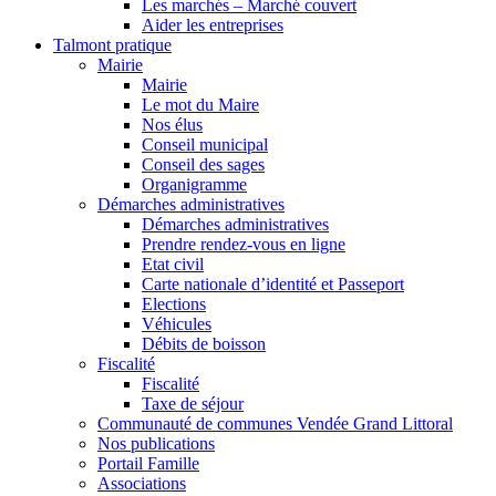
Les marchés – Marché couvert
Aider les entreprises
Talmont pratique
Mairie
Mairie
Le mot du Maire
Nos élus
Conseil municipal
Conseil des sages
Organigramme
Démarches administratives
Démarches administratives
Prendre rendez-vous en ligne
Etat civil
Carte nationale d’identité et Passeport
Elections
Véhicules
Débits de boisson
Fiscalité
Fiscalité
Taxe de séjour
Communauté de communes Vendée Grand Littoral
Nos publications
Portail Famille
Associations