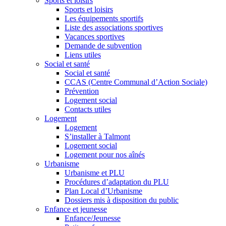
Sports et loisirs
Sports et loisirs
Les équipements sportifs
Liste des associations sportives
Vacances sportives
Demande de subvention
Liens utiles
Social et santé
Social et santé
CCAS (Centre Communal d’Action Sociale)
Prévention
Logement social
Contacts utiles
Logement
Logement
S’installer à Talmont
Logement social
Logement pour nos aînés
Urbanisme
Urbanisme et PLU
Procédures d’adaptation du PLU
Plan Local d’Urbanisme
Dossiers mis à disposition du public
Enfance et jeunesse
Enfance/Jeunesse