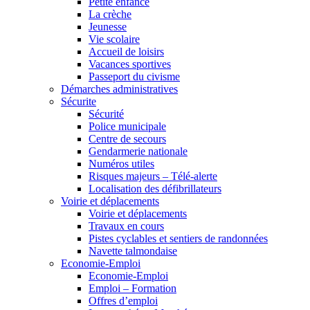
Petite enfance
La crèche
Jeunesse
Vie scolaire
Accueil de loisirs
Vacances sportives
Passeport du civisme
Démarches administratives
Sécurite
Sécurité
Police municipale
Centre de secours
Gendarmerie nationale
Numéros utiles
Risques majeurs – Télé-alerte
Localisation des défibrillateurs
Voirie et déplacements
Voirie et déplacements
Travaux en cours
Pistes cyclables et sentiers de randonnées
Navette talmondaise
Economie-Emploi
Economie-Emploi
Emploi – Formation
Offres d’emploi