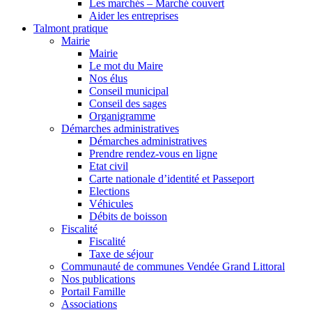
Les marchés – Marché couvert
Aider les entreprises
Talmont pratique
Mairie
Mairie
Le mot du Maire
Nos élus
Conseil municipal
Conseil des sages
Organigramme
Démarches administratives
Démarches administratives
Prendre rendez-vous en ligne
Etat civil
Carte nationale d’identité et Passeport
Elections
Véhicules
Débits de boisson
Fiscalité
Fiscalité
Taxe de séjour
Communauté de communes Vendée Grand Littoral
Nos publications
Portail Famille
Associations