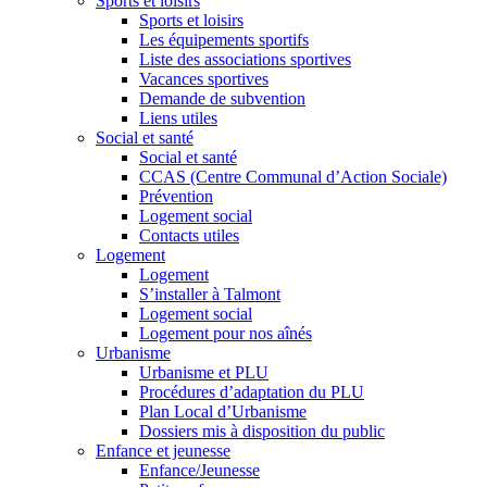
Sports et loisirs
Sports et loisirs
Les équipements sportifs
Liste des associations sportives
Vacances sportives
Demande de subvention
Liens utiles
Social et santé
Social et santé
CCAS (Centre Communal d’Action Sociale)
Prévention
Logement social
Contacts utiles
Logement
Logement
S’installer à Talmont
Logement social
Logement pour nos aînés
Urbanisme
Urbanisme et PLU
Procédures d’adaptation du PLU
Plan Local d’Urbanisme
Dossiers mis à disposition du public
Enfance et jeunesse
Enfance/Jeunesse