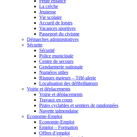
Petite enfance
La crèche
Jeunesse
Vie scolaire
Accueil de loisirs
Vacances sportives
Passeport du civisme
Démarches administratives
Sécurite
Sécurité
Police municipale
Centre de secours
Gendarmerie nationale
Numéros utiles
Risques majeurs – Télé-alerte
Localisation des défibrillateurs
Voirie et déplacements
Voirie et déplacements
Travaux en cours
Pistes cyclables et sentiers de randonnées
Navette talmondaise
Economie-Emploi
Economie-Emploi
Emploi – Formation
Offres d’emploi