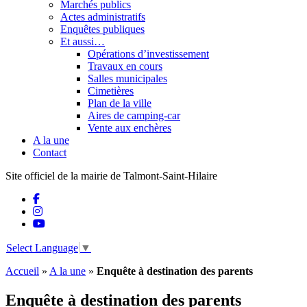
Marchés publics
Actes administratifs
Enquêtes publiques
Et aussi…
Opérations d’investissement
Travaux en cours
Salles municipales
Cimetières
Plan de la ville
Aires de camping-car
Vente aux enchères
A la une
Contact
Site officiel de la mairie de Talmont-Saint-Hilaire
Select Language
▼
Accueil
»
A la une
»
Enquête à destination des parents
Enquête à destination des parents