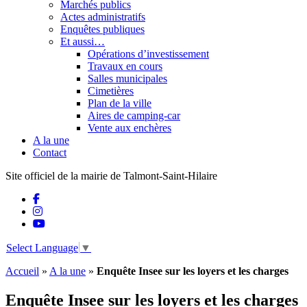
Marchés publics
Actes administratifs
Enquêtes publiques
Et aussi…
Opérations d’investissement
Travaux en cours
Salles municipales
Cimetières
Plan de la ville
Aires de camping-car
Vente aux enchères
A la une
Contact
Site officiel de la mairie de Talmont-Saint-Hilaire
Select Language
▼
Accueil
»
A la une
»
Enquête Insee sur les loyers et les charges
Enquête Insee sur les loyers et les charges