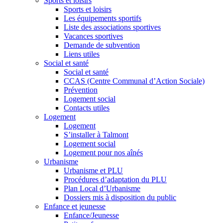
Sports et loisirs
Sports et loisirs
Les équipements sportifs
Liste des associations sportives
Vacances sportives
Demande de subvention
Liens utiles
Social et santé
Social et santé
CCAS (Centre Communal d’Action Sociale)
Prévention
Logement social
Contacts utiles
Logement
Logement
S’installer à Talmont
Logement social
Logement pour nos aînés
Urbanisme
Urbanisme et PLU
Procédures d’adaptation du PLU
Plan Local d’Urbanisme
Dossiers mis à disposition du public
Enfance et jeunesse
Enfance/Jeunesse