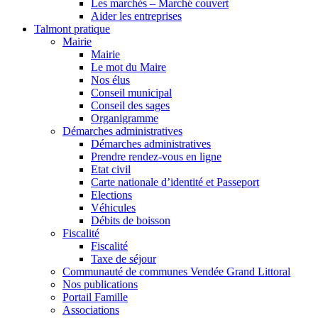
Les marchés – Marché couvert
Aider les entreprises
Talmont pratique
Mairie
Mairie
Le mot du Maire
Nos élus
Conseil municipal
Conseil des sages
Organigramme
Démarches administratives
Démarches administratives
Prendre rendez-vous en ligne
Etat civil
Carte nationale d’identité et Passeport
Elections
Véhicules
Débits de boisson
Fiscalité
Fiscalité
Taxe de séjour
Communauté de communes Vendée Grand Littoral
Nos publications
Portail Famille
Associations