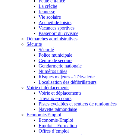
Petite enfance
La crèche
Jeunesse
Vie scolaire
Accueil de loisirs
Vacances sportives
Passeport du civisme
Démarches administratives
Sécurite
Sécurité
Police municipale
Centre de secours
Gendarmerie nationale
Numéros utiles
Risques majeurs – Télé-alerte
Localisation des défibrillateurs
Voirie et déplacements
Voirie et déplacements
Travaux en cours
Pistes cyclables et sentiers de randonnées
Navette talmondaise
Economie-Emploi
Economie-Emploi
Emploi – Formation
Offres d’emploi