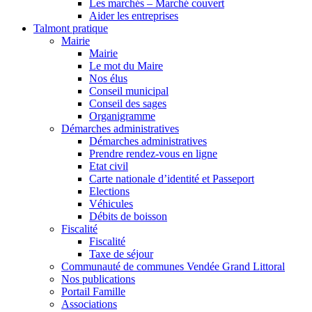
Les marchés – Marché couvert
Aider les entreprises
Talmont pratique
Mairie
Mairie
Le mot du Maire
Nos élus
Conseil municipal
Conseil des sages
Organigramme
Démarches administratives
Démarches administratives
Prendre rendez-vous en ligne
Etat civil
Carte nationale d’identité et Passeport
Elections
Véhicules
Débits de boisson
Fiscalité
Fiscalité
Taxe de séjour
Communauté de communes Vendée Grand Littoral
Nos publications
Portail Famille
Associations