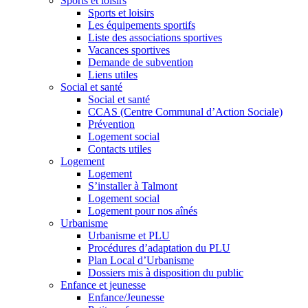
Sports et loisirs
Sports et loisirs
Les équipements sportifs
Liste des associations sportives
Vacances sportives
Demande de subvention
Liens utiles
Social et santé
Social et santé
CCAS (Centre Communal d’Action Sociale)
Prévention
Logement social
Contacts utiles
Logement
Logement
S’installer à Talmont
Logement social
Logement pour nos aînés
Urbanisme
Urbanisme et PLU
Procédures d’adaptation du PLU
Plan Local d’Urbanisme
Dossiers mis à disposition du public
Enfance et jeunesse
Enfance/Jeunesse