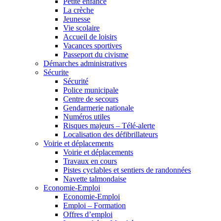
Petite enfance
La crèche
Jeunesse
Vie scolaire
Accueil de loisirs
Vacances sportives
Passeport du civisme
Démarches administratives
Sécurite
Sécurité
Police municipale
Centre de secours
Gendarmerie nationale
Numéros utiles
Risques majeurs – Télé-alerte
Localisation des défibrillateurs
Voirie et déplacements
Voirie et déplacements
Travaux en cours
Pistes cyclables et sentiers de randonnées
Navette talmondaise
Economie-Emploi
Economie-Emploi
Emploi – Formation
Offres d’emploi