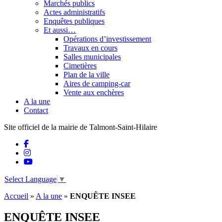
Marchés publics
Actes administratifs
Enquêtes publiques
Et aussi…
Opérations d’investissement
Travaux en cours
Salles municipales
Cimetières
Plan de la ville
Aires de camping-car
Vente aux enchères
A la une
Contact
Site officiel de la mairie de Talmont-Saint-Hilaire
Select Language
▼
Accueil
»
A la une
»
ENQUÊTE INSEE
ENQUÊTE INSEE