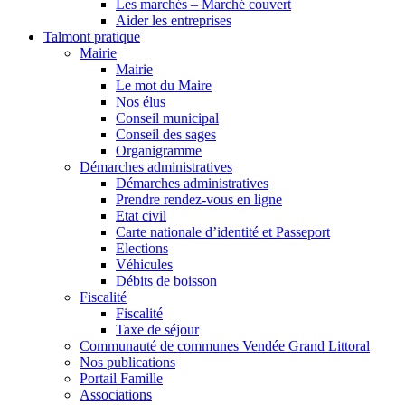
Les marchés – Marché couvert
Aider les entreprises
Talmont pratique
Mairie
Mairie
Le mot du Maire
Nos élus
Conseil municipal
Conseil des sages
Organigramme
Démarches administratives
Démarches administratives
Prendre rendez-vous en ligne
Etat civil
Carte nationale d’identité et Passeport
Elections
Véhicules
Débits de boisson
Fiscalité
Fiscalité
Taxe de séjour
Communauté de communes Vendée Grand Littoral
Nos publications
Portail Famille
Associations