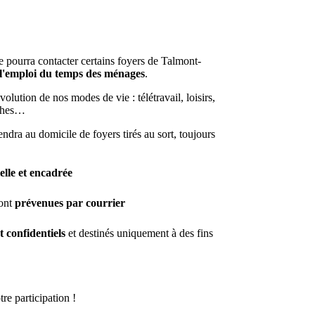
ee pourra contacter certains foyers de Talmont-
 l'emploi du temps des ménages
.
olution de nos modes de vie : télétravail, loisirs,
âches…
endra au domicile de foyers tirés au sort, toujours
ielle et encadrée
ront
prévenues par courrier
t confidentiels
et destinés uniquement à des fins
re participation !