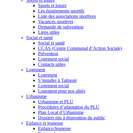
Sports et loisirs
Sports et loisirs
Les équipements sportifs
Liste des associations sportives
Vacances sportives
Demande de subvention
Liens utiles
Social et santé
Social et santé
CCAS (Centre Communal d’Action Sociale)
Prévention
Logement social
Contacts utiles
Logement
Logement
S’installer à Talmont
Logement social
Logement pour nos aînés
Urbanisme
Urbanisme et PLU
Procédures d’adaptation du PLU
Plan Local d’Urbanisme
Dossiers mis à disposition du public
Enfance et jeunesse
Enfance/Jeunesse