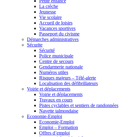
Petite enfance
La crèche
Jeunesse
Vie scolaire
Accueil de loisirs
Vacances sportives
Passeport du civisme
Démarches administratives
Sécurite
Sécurité
Police municipale
Centre de secours
Gendarmerie nationale
Numéros utiles
Risques majeurs – Télé-alerte
Localisation des défibrillateurs
Voirie et déplacements
Voirie et déplacements
Travaux en cours
Pistes cyclables et sentiers de randonnées
Navette talmondaise
Economie-Emploi
Economie-Emploi
Emploi – Formation
Offres d’emploi