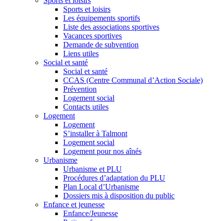
Sports et loisirs
Sports et loisirs
Les équipements sportifs
Liste des associations sportives
Vacances sportives
Demande de subvention
Liens utiles
Social et santé
Social et santé
CCAS (Centre Communal d’Action Sociale)
Prévention
Logement social
Contacts utiles
Logement
Logement
S’installer à Talmont
Logement social
Logement pour nos aînés
Urbanisme
Urbanisme et PLU
Procédures d’adaptation du PLU
Plan Local d’Urbanisme
Dossiers mis à disposition du public
Enfance et jeunesse
Enfance/Jeunesse