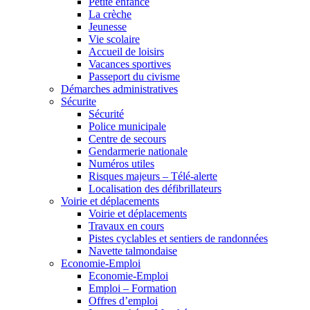
Petite enfance
La crèche
Jeunesse
Vie scolaire
Accueil de loisirs
Vacances sportives
Passeport du civisme
Démarches administratives
Sécurite
Sécurité
Police municipale
Centre de secours
Gendarmerie nationale
Numéros utiles
Risques majeurs – Télé-alerte
Localisation des défibrillateurs
Voirie et déplacements
Voirie et déplacements
Travaux en cours
Pistes cyclables et sentiers de randonnées
Navette talmondaise
Economie-Emploi
Economie-Emploi
Emploi – Formation
Offres d’emploi