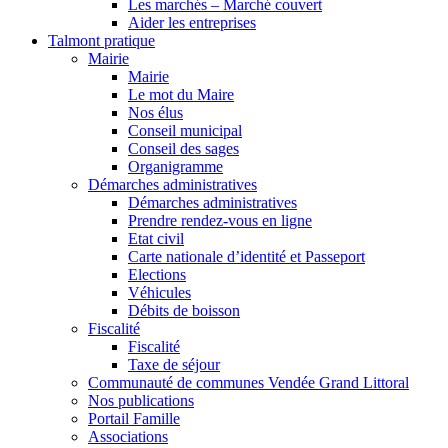
Les marchés – Marché couvert
Aider les entreprises
Talmont pratique
Mairie
Mairie
Le mot du Maire
Nos élus
Conseil municipal
Conseil des sages
Organigramme
Démarches administratives
Démarches administratives
Prendre rendez-vous en ligne
Etat civil
Carte nationale d’identité et Passeport
Elections
Véhicules
Débits de boisson
Fiscalité
Fiscalité
Taxe de séjour
Communauté de communes Vendée Grand Littoral
Nos publications
Portail Famille
Associations