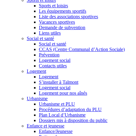
Sports et loisirs
Sports et loisirs
Les équipements sportifs
Liste des associations sportives
Vacances sportives
Demande de subvention
Liens utiles
Social et santé
Social et santé
CCAS (Centre Communal d’Action Sociale)
Prévention
Logement social
Contacts utiles
Logement
Logement
S’installer à Talmont
Logement social
Logement pour nos aînés
Urbanisme
Urbanisme et PLU
Procédures d’adaptation du PLU
Plan Local d’Urbanisme
Dossiers mis à disposition du public
Enfance et jeunesse
Enfance/Jeunesse