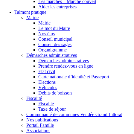
Les marchés – Marché couvert
Aider les entreprises
Talmont pratique
Mairie
Mairie
Le mot du Maire
Nos élus
Conseil municipal
Conseil des sages
Organigramme
Démarches administratives
Démarches administratives
Prendre rendez-vous en ligne
Etat civil
Carte nationale d’identité et Passeport
Elections
Véhicules
Débits de boisson
Fiscalité
Fiscalité
Taxe de séjour
Communauté de communes Vendée Grand Littoral
Nos publications
Portail Famille
Associations