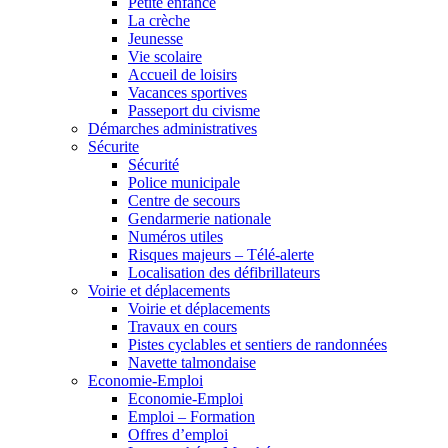
Petite enfance
La crèche
Jeunesse
Vie scolaire
Accueil de loisirs
Vacances sportives
Passeport du civisme
Démarches administratives
Sécurite
Sécurité
Police municipale
Centre de secours
Gendarmerie nationale
Numéros utiles
Risques majeurs – Télé-alerte
Localisation des défibrillateurs
Voirie et déplacements
Voirie et déplacements
Travaux en cours
Pistes cyclables et sentiers de randonnées
Navette talmondaise
Economie-Emploi
Economie-Emploi
Emploi – Formation
Offres d’emploi