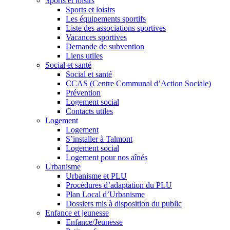
Sports et loisirs
Sports et loisirs
Les équipements sportifs
Liste des associations sportives
Vacances sportives
Demande de subvention
Liens utiles
Social et santé
Social et santé
CCAS (Centre Communal d’Action Sociale)
Prévention
Logement social
Contacts utiles
Logement
Logement
S’installer à Talmont
Logement social
Logement pour nos aînés
Urbanisme
Urbanisme et PLU
Procédures d’adaptation du PLU
Plan Local d’Urbanisme
Dossiers mis à disposition du public
Enfance et jeunesse
Enfance/Jeunesse