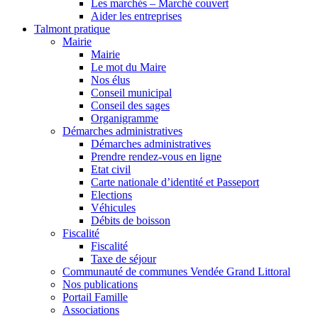
Les marchés – Marché couvert
Aider les entreprises
Talmont pratique
Mairie
Mairie
Le mot du Maire
Nos élus
Conseil municipal
Conseil des sages
Organigramme
Démarches administratives
Démarches administratives
Prendre rendez-vous en ligne
Etat civil
Carte nationale d’identité et Passeport
Elections
Véhicules
Débits de boisson
Fiscalité
Fiscalité
Taxe de séjour
Communauté de communes Vendée Grand Littoral
Nos publications
Portail Famille
Associations