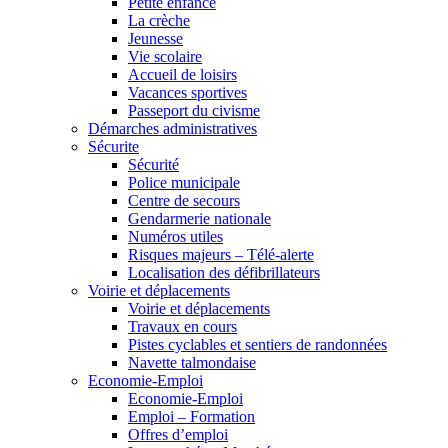
Petite enfance
La crèche
Jeunesse
Vie scolaire
Accueil de loisirs
Vacances sportives
Passeport du civisme
Démarches administratives
Sécurite
Sécurité
Police municipale
Centre de secours
Gendarmerie nationale
Numéros utiles
Risques majeurs – Télé-alerte
Localisation des défibrillateurs
Voirie et déplacements
Voirie et déplacements
Travaux en cours
Pistes cyclables et sentiers de randonnées
Navette talmondaise
Economie-Emploi
Economie-Emploi
Emploi – Formation
Offres d’emploi