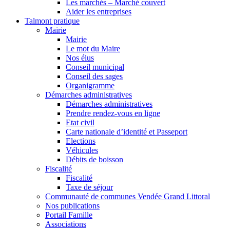
Les marchés – Marché couvert
Aider les entreprises
Talmont pratique
Mairie
Mairie
Le mot du Maire
Nos élus
Conseil municipal
Conseil des sages
Organigramme
Démarches administratives
Démarches administratives
Prendre rendez-vous en ligne
Etat civil
Carte nationale d’identité et Passeport
Elections
Véhicules
Débits de boisson
Fiscalité
Fiscalité
Taxe de séjour
Communauté de communes Vendée Grand Littoral
Nos publications
Portail Famille
Associations