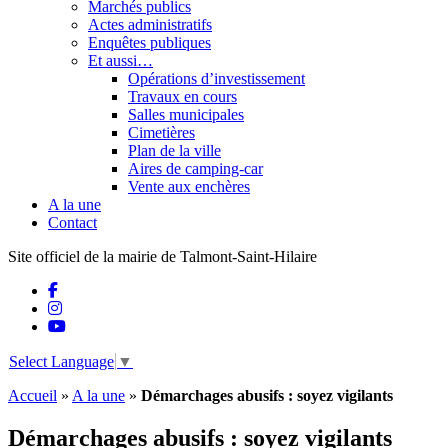
Marchés publics
Actes administratifs
Enquêtes publiques
Et aussi…
Opérations d’investissement
Travaux en cours
Salles municipales
Cimetières
Plan de la ville
Aires de camping-car
Vente aux enchères
A la une
Contact
Site officiel de la mairie de Talmont-Saint-Hilaire
Select Language
▼
Accueil
»
A la une
»
Démarchages abusifs : soyez vigilants
Démarchages abusifs : soyez vigilants