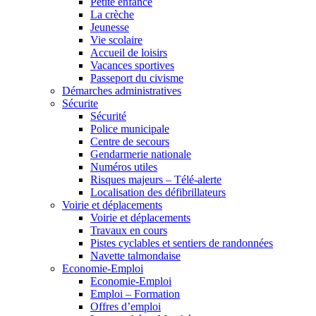
Petite enfance
La crèche
Jeunesse
Vie scolaire
Accueil de loisirs
Vacances sportives
Passeport du civisme
Démarches administratives
Sécurite
Sécurité
Police municipale
Centre de secours
Gendarmerie nationale
Numéros utiles
Risques majeurs – Télé-alerte
Localisation des défibrillateurs
Voirie et déplacements
Voirie et déplacements
Travaux en cours
Pistes cyclables et sentiers de randonnées
Navette talmondaise
Economie-Emploi
Economie-Emploi
Emploi – Formation
Offres d’emploi