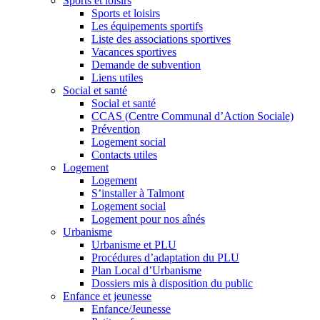
Sports et loisirs
Sports et loisirs
Les équipements sportifs
Liste des associations sportives
Vacances sportives
Demande de subvention
Liens utiles
Social et santé
Social et santé
CCAS (Centre Communal d’Action Sociale)
Prévention
Logement social
Contacts utiles
Logement
Logement
S’installer à Talmont
Logement social
Logement pour nos aînés
Urbanisme
Urbanisme et PLU
Procédures d’adaptation du PLU
Plan Local d’Urbanisme
Dossiers mis à disposition du public
Enfance et jeunesse
Enfance/Jeunesse