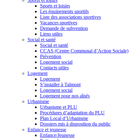
Sports et loisirs
Sports et loisirs
Les équipements sportifs
Liste des associations sportives
Vacances sportives
Demande de subvention
Liens utiles
Social et santé
Social et santé
CCAS (Centre Communal d’Action Sociale)
Prévention
Logement social
Contacts utiles
Logement
Logement
S’installer à Talmont
Logement social
Logement pour nos aînés
Urbanisme
Urbanisme et PLU
Procédures d’adaptation du PLU
Plan Local d’Urbanisme
Dossiers mis à disposition du public
Enfance et jeunesse
Enfance/Jeunesse