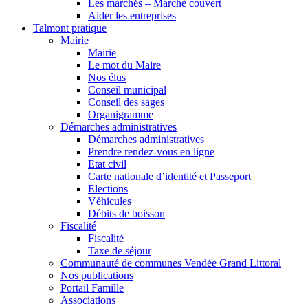
Les marchés – Marché couvert
Aider les entreprises
Talmont pratique
Mairie
Mairie
Le mot du Maire
Nos élus
Conseil municipal
Conseil des sages
Organigramme
Démarches administratives
Démarches administratives
Prendre rendez-vous en ligne
Etat civil
Carte nationale d’identité et Passeport
Elections
Véhicules
Débits de boisson
Fiscalité
Fiscalité
Taxe de séjour
Communauté de communes Vendée Grand Littoral
Nos publications
Portail Famille
Associations