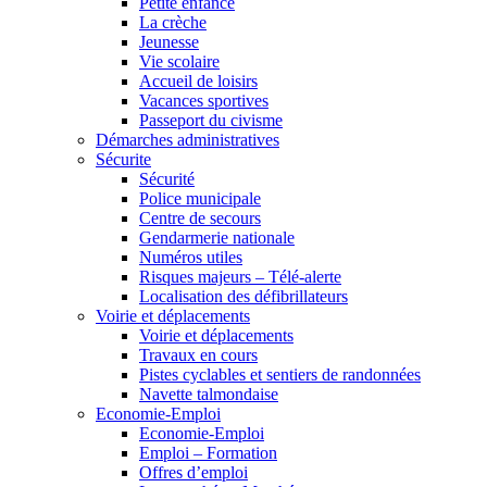
Petite enfance
La crèche
Jeunesse
Vie scolaire
Accueil de loisirs
Vacances sportives
Passeport du civisme
Démarches administratives
Sécurite
Sécurité
Police municipale
Centre de secours
Gendarmerie nationale
Numéros utiles
Risques majeurs – Télé-alerte
Localisation des défibrillateurs
Voirie et déplacements
Voirie et déplacements
Travaux en cours
Pistes cyclables et sentiers de randonnées
Navette talmondaise
Economie-Emploi
Economie-Emploi
Emploi – Formation
Offres d’emploi