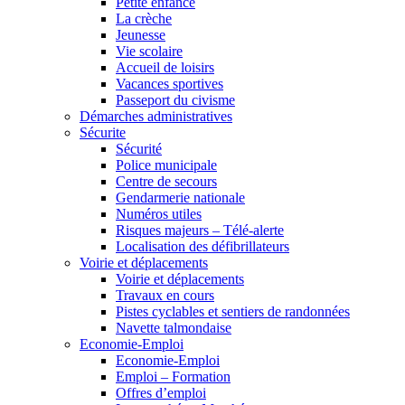
Petite enfance
La crèche
Jeunesse
Vie scolaire
Accueil de loisirs
Vacances sportives
Passeport du civisme
Démarches administratives
Sécurite
Sécurité
Police municipale
Centre de secours
Gendarmerie nationale
Numéros utiles
Risques majeurs – Télé-alerte
Localisation des défibrillateurs
Voirie et déplacements
Voirie et déplacements
Travaux en cours
Pistes cyclables et sentiers de randonnées
Navette talmondaise
Economie-Emploi
Economie-Emploi
Emploi – Formation
Offres d’emploi