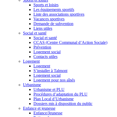
Sports et loisirs
Sports et loisirs
Les équipements sportifs
Liste des associations sportives
Vacances sportives
Demande de subvention
Liens utiles
Social et santé
Social et santé
CCAS (Centre Communal d’Action Sociale)
Prévention
Logement social
Contacts utiles
Logement
Logement
S’installer à Talmont
Logement social
Logement pour nos aînés
Urbanisme
Urbanisme et PLU
Procédures d’adaptation du PLU
Plan Local d’Urbanisme
Dossiers mis à disposition du public
Enfance et jeunesse
Enfance/Jeunesse