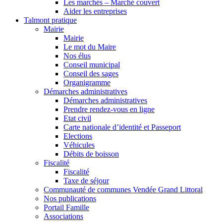
Les marchés – Marché couvert
Aider les entreprises
Talmont pratique
Mairie
Mairie
Le mot du Maire
Nos élus
Conseil municipal
Conseil des sages
Organigramme
Démarches administratives
Démarches administratives
Prendre rendez-vous en ligne
Etat civil
Carte nationale d’identité et Passeport
Elections
Véhicules
Débits de boisson
Fiscalité
Fiscalité
Taxe de séjour
Communauté de communes Vendée Grand Littoral
Nos publications
Portail Famille
Associations