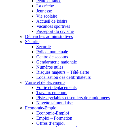
Petite enfance
La crèche
Jeunesse
Vie scolaire
Accueil de loisirs
Vacances sportives
Passeport du civisme
Démarches administratives
Sécurite
Sécurité
Police municipale
Centre de secours
Gendarmerie nationale
Numéros utiles
Risques majeurs – Télé-alerte
Localisation des défibrillateurs
Voirie et déplacements
Voirie et déplacements
Travaux en cours
Pistes cyclables et sentiers de randonnées
Navette talmondaise
Economie-Emploi
Economie-Emploi
Emploi – Formation
Offres d’emploi