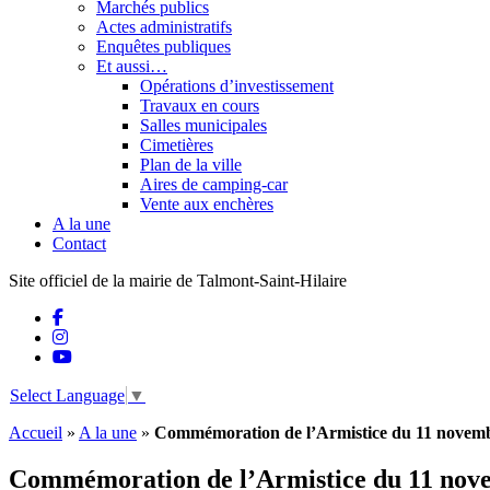
Marchés publics
Actes administratifs
Enquêtes publiques
Et aussi…
Opérations d’investissement
Travaux en cours
Salles municipales
Cimetières
Plan de la ville
Aires de camping-car
Vente aux enchères
A la une
Contact
Site officiel de la mairie de Talmont-Saint-Hilaire
Select Language
▼
Accueil
»
A la une
»
Commémoration de l’Armistice du 11 novem
Commémoration de l’Armistice du 11 nov