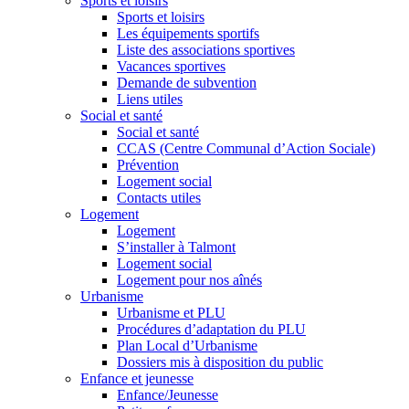
Sports et loisirs
Sports et loisirs
Les équipements sportifs
Liste des associations sportives
Vacances sportives
Demande de subvention
Liens utiles
Social et santé
Social et santé
CCAS (Centre Communal d’Action Sociale)
Prévention
Logement social
Contacts utiles
Logement
Logement
S’installer à Talmont
Logement social
Logement pour nos aînés
Urbanisme
Urbanisme et PLU
Procédures d’adaptation du PLU
Plan Local d’Urbanisme
Dossiers mis à disposition du public
Enfance et jeunesse
Enfance/Jeunesse