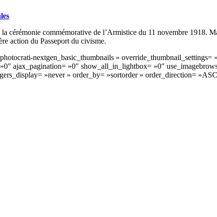
les
à la cérémonie commémorative de l’Armistice du 11 novembre 1918. Malgr
ère action du Passeport du civisme.
 »photocrati-nextgen_basic_thumbnails » override_thumbnail_settings
0″ ajax_pagination= »0″ show_all_in_lightbox= »0″ use_imagebrows
ggers_display= »never » order_by= »sortorder » order_direction= »A