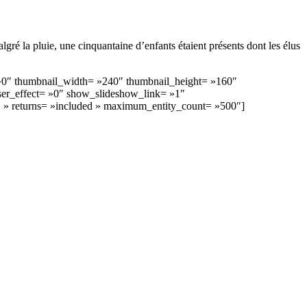
é la pluie, une cinquantaine d’enfants étaient présents dont les élus
= »0″ thumbnail_width= »240″ thumbnail_height= »160″
er_effect= »0″ show_slideshow_link= »1″
SC » returns= »included » maximum_entity_count= »500″]