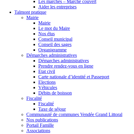
Les marchés – Marché couvert
Aider les entreprises
Talmont pratique
Mairie
Mairie
Le mot du Maire
Nos élus
Conseil municipal
Conseil des sages
Organigramme
Démarches administratives
Démarches administratives
Prendre rendez-vous en ligne
Etat civil
Carte nationale d’identité et Passeport
Elections
Véhicules
Débits de boisson
Fiscalité
Fiscalité
Taxe de séjour
Communauté de communes Vendée Grand Littoral
Nos publications
Portail Famille
Associations