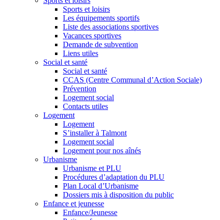
Sports et loisirs
Sports et loisirs
Les équipements sportifs
Liste des associations sportives
Vacances sportives
Demande de subvention
Liens utiles
Social et santé
Social et santé
CCAS (Centre Communal d’Action Sociale)
Prévention
Logement social
Contacts utiles
Logement
Logement
S’installer à Talmont
Logement social
Logement pour nos aînés
Urbanisme
Urbanisme et PLU
Procédures d’adaptation du PLU
Plan Local d’Urbanisme
Dossiers mis à disposition du public
Enfance et jeunesse
Enfance/Jeunesse