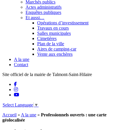
Marchés publics
Actes administratifs
Enquêtes publiques
Et aussi…
Opérations d’investissement
Travaux en cours
Salles municipales
Cimetières
Plan de la ville
Aires de camping-car
Vente aux enchères
A la une
Contact
Site officiel de la mairie de Talmont-Saint-Hilaire
Select Language
▼
Accueil
»
A la une
»
Professionnels ouverts : une carte
géolocalisée