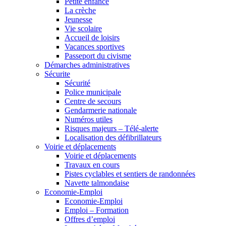
Petite enfance
La crèche
Jeunesse
Vie scolaire
Accueil de loisirs
Vacances sportives
Passeport du civisme
Démarches administratives
Sécurite
Sécurité
Police municipale
Centre de secours
Gendarmerie nationale
Numéros utiles
Risques majeurs – Télé-alerte
Localisation des défibrillateurs
Voirie et déplacements
Voirie et déplacements
Travaux en cours
Pistes cyclables et sentiers de randonnées
Navette talmondaise
Economie-Emploi
Economie-Emploi
Emploi – Formation
Offres d’emploi