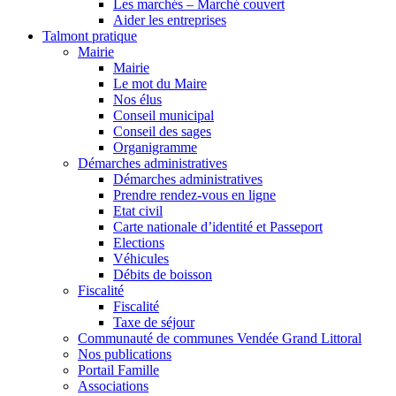
Les marchés – Marché couvert
Aider les entreprises
Talmont pratique
Mairie
Mairie
Le mot du Maire
Nos élus
Conseil municipal
Conseil des sages
Organigramme
Démarches administratives
Démarches administratives
Prendre rendez-vous en ligne
Etat civil
Carte nationale d’identité et Passeport
Elections
Véhicules
Débits de boisson
Fiscalité
Fiscalité
Taxe de séjour
Communauté de communes Vendée Grand Littoral
Nos publications
Portail Famille
Associations