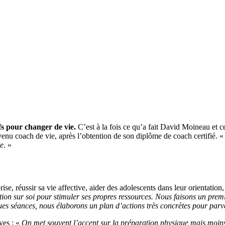
fs pour changer de vie.
C’est à la fois ce qu’a fait David Moineau et c
evenu coach de vie, après l’obtention de son diplôme de coach certifié. 
te
. »
ise, réussir sa vie affective, aider des adolescents dans leur orientation
ration sur soi pour stimuler ses propres ressources. Nous faisons un pre
ues séances, nous élaborons un plan d’actions très concrètes pour parven
ves : «
On met souvent l’accent sur la préparation physique mais moins 