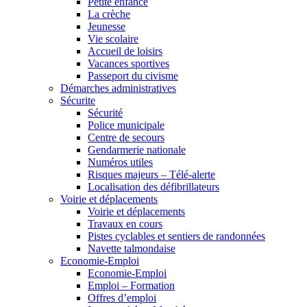
Petite enfance
La crèche
Jeunesse
Vie scolaire
Accueil de loisirs
Vacances sportives
Passeport du civisme
Démarches administratives
Sécurite
Sécurité
Police municipale
Centre de secours
Gendarmerie nationale
Numéros utiles
Risques majeurs – Télé-alerte
Localisation des défibrillateurs
Voirie et déplacements
Voirie et déplacements
Travaux en cours
Pistes cyclables et sentiers de randonnées
Navette talmondaise
Economie-Emploi
Economie-Emploi
Emploi – Formation
Offres d’emploi