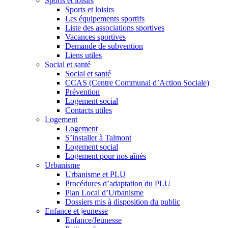
Sports et loisirs
Sports et loisirs
Les équipements sportifs
Liste des associations sportives
Vacances sportives
Demande de subvention
Liens utiles
Social et santé
Social et santé
CCAS (Centre Communal d’Action Sociale)
Prévention
Logement social
Contacts utiles
Logement
Logement
S’installer à Talmont
Logement social
Logement pour nos aînés
Urbanisme
Urbanisme et PLU
Procédures d’adaptation du PLU
Plan Local d’Urbanisme
Dossiers mis à disposition du public
Enfance et jeunesse
Enfance/Jeunesse