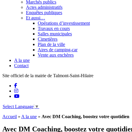
Marchés publics
Actes administratifs
Enquêtes publiques
Et aussi…
Opérations d’investissement
Travaux en cours
Salles municipales
Cimetières
Plan de la ville
Aires de camping-car
Vente aux enchères
A la une
Contact
Site officiel de la mairie de Talmont-Saint-Hilaire
Select Language
▼
Accueil
»
A la une
»
Avec DM Coaching, boostez votre quotidien
Avec DM Coaching, boostez votre quotidie