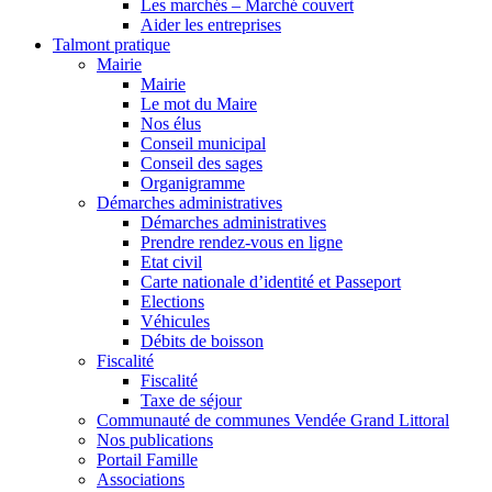
Les marchés – Marché couvert
Aider les entreprises
Talmont pratique
Mairie
Mairie
Le mot du Maire
Nos élus
Conseil municipal
Conseil des sages
Organigramme
Démarches administratives
Démarches administratives
Prendre rendez-vous en ligne
Etat civil
Carte nationale d’identité et Passeport
Elections
Véhicules
Débits de boisson
Fiscalité
Fiscalité
Taxe de séjour
Communauté de communes Vendée Grand Littoral
Nos publications
Portail Famille
Associations