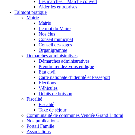
Les marchés – Marché couvert
Aider les entreprises
Talmont pratique
Mairie
Mairie
Le mot du Maire
Nos élus
Conseil municipal
Conseil des sages
Organigramme
Démarches administratives
Démarches administratives
Prendre rendez-vous en ligne
Etat civil
Carte nationale d’identité et Passeport
Elections
Véhicules
Débits de boisson
Fiscalité
Fiscalité
Taxe de séjour
Communauté de communes Vendée Grand Littoral
Nos publications
Portail Famille
Associations