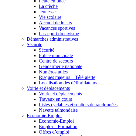
Petite enfance
La crèche
Jeunesse
Vie scolaire
Accueil de loisirs
Vacances sportives
Passeport du civisme
Démarches administratives
Sécurite
Sécurité
Police municipale
Centre de secours
Gendarmerie nationale
Numéros utiles
Risques majeurs – Télé-alerte
Localisation des défibrillateurs
Voirie et déplacements
Voirie et déplacements
Travaux en cours
Pistes cyclables et sentiers de randonnées
Navette talmondaise
Economie-Emploi
Economie-Emploi
Emploi – Formation
Offres d’emploi