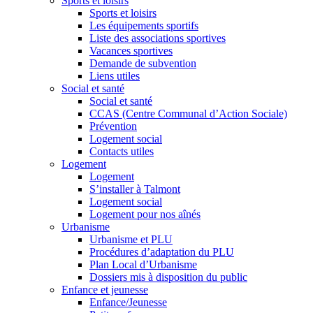
Sports et loisirs
Sports et loisirs
Les équipements sportifs
Liste des associations sportives
Vacances sportives
Demande de subvention
Liens utiles
Social et santé
Social et santé
CCAS (Centre Communal d’Action Sociale)
Prévention
Logement social
Contacts utiles
Logement
Logement
S’installer à Talmont
Logement social
Logement pour nos aînés
Urbanisme
Urbanisme et PLU
Procédures d’adaptation du PLU
Plan Local d’Urbanisme
Dossiers mis à disposition du public
Enfance et jeunesse
Enfance/Jeunesse