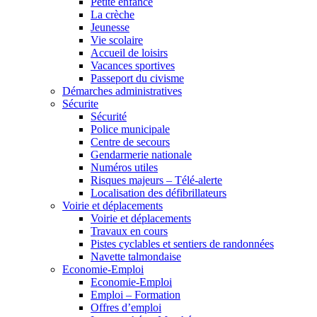
Petite enfance
La crèche
Jeunesse
Vie scolaire
Accueil de loisirs
Vacances sportives
Passeport du civisme
Démarches administratives
Sécurite
Sécurité
Police municipale
Centre de secours
Gendarmerie nationale
Numéros utiles
Risques majeurs – Télé-alerte
Localisation des défibrillateurs
Voirie et déplacements
Voirie et déplacements
Travaux en cours
Pistes cyclables et sentiers de randonnées
Navette talmondaise
Economie-Emploi
Economie-Emploi
Emploi – Formation
Offres d’emploi