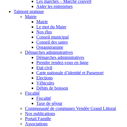
Les marchés – Marché couvert
Aider les entreprises
Talmont pratique
Mairie
Mairie
Le mot du Maire
Nos élus
Conseil municipal
Conseil des sages
Organigramme
Démarches administratives
Démarches administratives
Prendre rendez-vous en ligne
Etat civil
Carte nationale d’identité et Passeport
Elections
Véhicules
Débits de boisson
Fiscalité
Fiscalité
Taxe de séjour
Communauté de communes Vendée Grand Littoral
Nos publications
Portail Famille
Associations