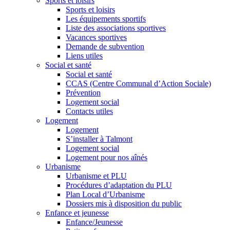
Sports et loisirs
Sports et loisirs
Les équipements sportifs
Liste des associations sportives
Vacances sportives
Demande de subvention
Liens utiles
Social et santé
Social et santé
CCAS (Centre Communal d’Action Sociale)
Prévention
Logement social
Contacts utiles
Logement
Logement
S’installer à Talmont
Logement social
Logement pour nos aînés
Urbanisme
Urbanisme et PLU
Procédures d’adaptation du PLU
Plan Local d’Urbanisme
Dossiers mis à disposition du public
Enfance et jeunesse
Enfance/Jeunesse