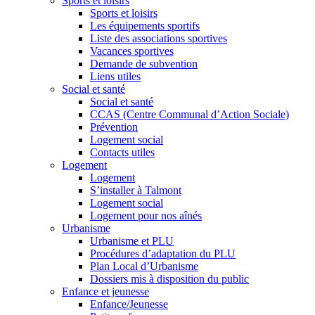
Sports et loisirs
Sports et loisirs
Les équipements sportifs
Liste des associations sportives
Vacances sportives
Demande de subvention
Liens utiles
Social et santé
Social et santé
CCAS (Centre Communal d’Action Sociale)
Prévention
Logement social
Contacts utiles
Logement
Logement
S’installer à Talmont
Logement social
Logement pour nos aînés
Urbanisme
Urbanisme et PLU
Procédures d’adaptation du PLU
Plan Local d’Urbanisme
Dossiers mis à disposition du public
Enfance et jeunesse
Enfance/Jeunesse