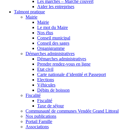
Les marchés – Marché couvert
Aider les entreprises
Talmont pratique
Mairie
Mairie
Le mot du Maire
Nos élus
Conseil municipal
Conseil des sages
Organigramme
Démarches administratives
Démarches administratives
Prendre rendez-vous en ligne
Etat civil
Carte nationale d’identité et Passeport
Elections
Véhicules
Débits de boisson
Fiscalité
Fiscalité
Taxe de séjour
Communauté de communes Vendée Grand Littoral
Nos publications
Portail Famille
Associations