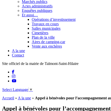
Marchés publics
Actes administratifs
Enquêtes publiques
Et aussi…
Opérations d’investissement
Travaux en cours
Salles municipales
Cimetières
Plan de la ville
Aires de camping-car
Vente aux enchères
A la une
Contact
Site officiel de la mairie de Talmont-Saint-Hilaire
Select Language
▼
Accueil
»
A la une
»
Appel à bénévoles pour l’accompagnement au
Appel à bénévoles pour l’accompagnement