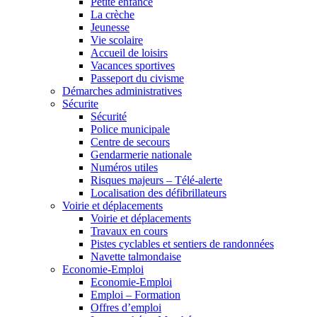
Petite enfance
La crèche
Jeunesse
Vie scolaire
Accueil de loisirs
Vacances sportives
Passeport du civisme
Démarches administratives
Sécurite
Sécurité
Police municipale
Centre de secours
Gendarmerie nationale
Numéros utiles
Risques majeurs – Télé-alerte
Localisation des défibrillateurs
Voirie et déplacements
Voirie et déplacements
Travaux en cours
Pistes cyclables et sentiers de randonnées
Navette talmondaise
Economie-Emploi
Economie-Emploi
Emploi – Formation
Offres d’emploi