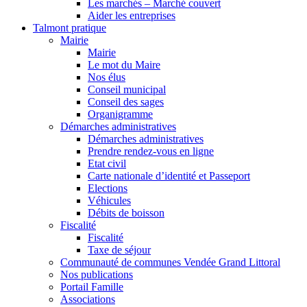
Les marchés – Marché couvert
Aider les entreprises
Talmont pratique
Mairie
Mairie
Le mot du Maire
Nos élus
Conseil municipal
Conseil des sages
Organigramme
Démarches administratives
Démarches administratives
Prendre rendez-vous en ligne
Etat civil
Carte nationale d’identité et Passeport
Elections
Véhicules
Débits de boisson
Fiscalité
Fiscalité
Taxe de séjour
Communauté de communes Vendée Grand Littoral
Nos publications
Portail Famille
Associations