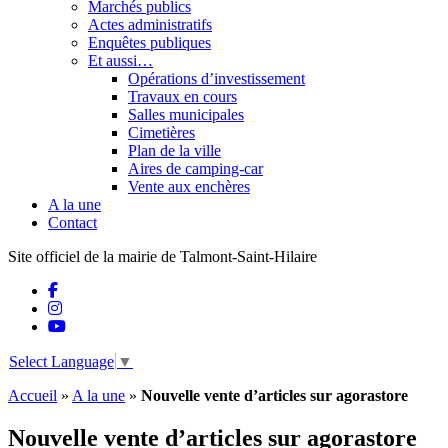
Marchés publics
Actes administratifs
Enquêtes publiques
Et aussi…
Opérations d’investissement
Travaux en cours
Salles municipales
Cimetières
Plan de la ville
Aires de camping-car
Vente aux enchères
A la une
Contact
Site officiel de la mairie de Talmont-Saint-Hilaire
Select Language
▼
Accueil
»
A la une
»
Nouvelle vente d’articles sur agorastore
Nouvelle vente d’articles sur agorastore