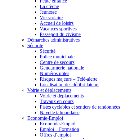
Petite enfance
La crèche
Jeunesse
Vie scolaire
Accueil de loisirs
Vacances sportives
Passeport du civisme
Démarches administratives
Sécurite
Sécurité
Police municipale
Centre de secours
Gendarmerie nationale
Numéros utiles
Risques majeurs – Télé-alerte
Localisation des défibrillateurs
Voirie et déplacements
Voirie et déplacements
Travaux en cours
Pistes cyclables et sentiers de randonnées
Navette talmondaise
Economie-Emploi
Economie-Emploi
Emploi – Formation
Offres d’emploi