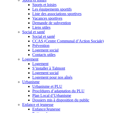
Sports et loisirs
Sports et loisirs
Les équipements sportifs
Liste des associations sportives
Vacances sportives
Demande de subvention
Liens utiles
Social et santé
Social et santé
CCAS (Centre Communal d’Action Sociale)
Prévention
Logement social
Contacts utiles
Logement
Logement
S’installer à Talmont
Logement social
Logement pour nos aînés
Urbanisme
Urbanisme et PLU
Procédures d’adaptation du PLU
Plan Local d’Urbanisme
Dossiers mis à disposition du public
Enfance et jeunesse
Enfance/Jeunesse