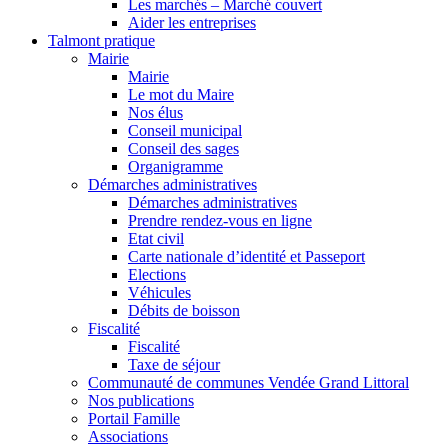
Les marchés – Marché couvert
Aider les entreprises
Talmont pratique
Mairie
Mairie
Le mot du Maire
Nos élus
Conseil municipal
Conseil des sages
Organigramme
Démarches administratives
Démarches administratives
Prendre rendez-vous en ligne
Etat civil
Carte nationale d’identité et Passeport
Elections
Véhicules
Débits de boisson
Fiscalité
Fiscalité
Taxe de séjour
Communauté de communes Vendée Grand Littoral
Nos publications
Portail Famille
Associations