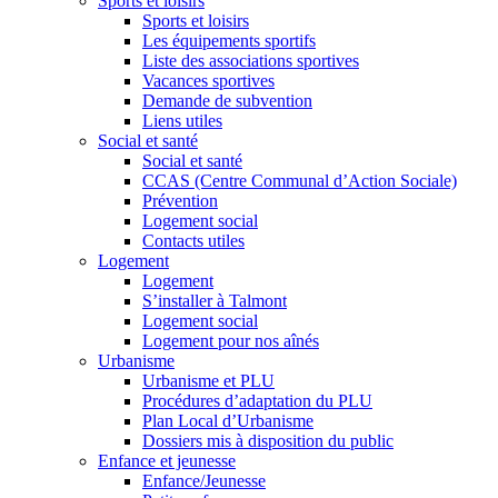
Sports et loisirs
Sports et loisirs
Les équipements sportifs
Liste des associations sportives
Vacances sportives
Demande de subvention
Liens utiles
Social et santé
Social et santé
CCAS (Centre Communal d’Action Sociale)
Prévention
Logement social
Contacts utiles
Logement
Logement
S’installer à Talmont
Logement social
Logement pour nos aînés
Urbanisme
Urbanisme et PLU
Procédures d’adaptation du PLU
Plan Local d’Urbanisme
Dossiers mis à disposition du public
Enfance et jeunesse
Enfance/Jeunesse