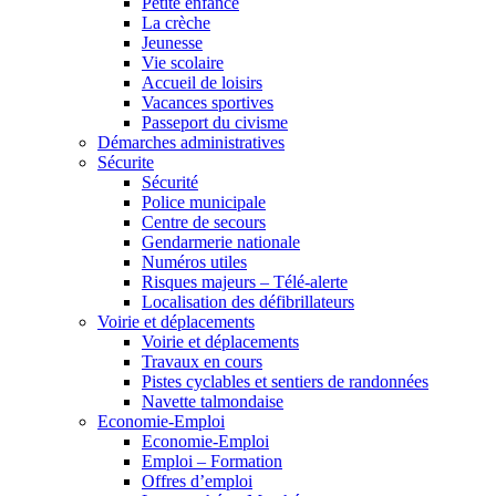
Petite enfance
La crèche
Jeunesse
Vie scolaire
Accueil de loisirs
Vacances sportives
Passeport du civisme
Démarches administratives
Sécurite
Sécurité
Police municipale
Centre de secours
Gendarmerie nationale
Numéros utiles
Risques majeurs – Télé-alerte
Localisation des défibrillateurs
Voirie et déplacements
Voirie et déplacements
Travaux en cours
Pistes cyclables et sentiers de randonnées
Navette talmondaise
Economie-Emploi
Economie-Emploi
Emploi – Formation
Offres d’emploi