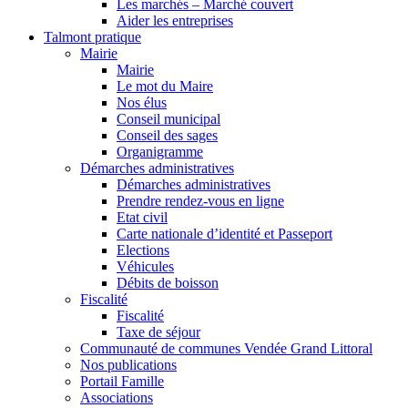
Les marchés – Marché couvert
Aider les entreprises
Talmont pratique
Mairie
Mairie
Le mot du Maire
Nos élus
Conseil municipal
Conseil des sages
Organigramme
Démarches administratives
Démarches administratives
Prendre rendez-vous en ligne
Etat civil
Carte nationale d’identité et Passeport
Elections
Véhicules
Débits de boisson
Fiscalité
Fiscalité
Taxe de séjour
Communauté de communes Vendée Grand Littoral
Nos publications
Portail Famille
Associations