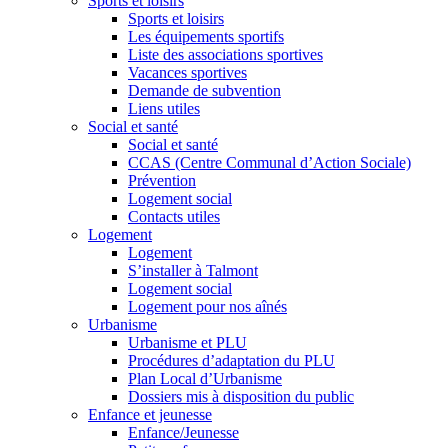
Sports et loisirs
Sports et loisirs
Les équipements sportifs
Liste des associations sportives
Vacances sportives
Demande de subvention
Liens utiles
Social et santé
Social et santé
CCAS (Centre Communal d’Action Sociale)
Prévention
Logement social
Contacts utiles
Logement
Logement
S’installer à Talmont
Logement social
Logement pour nos aînés
Urbanisme
Urbanisme et PLU
Procédures d’adaptation du PLU
Plan Local d’Urbanisme
Dossiers mis à disposition du public
Enfance et jeunesse
Enfance/Jeunesse