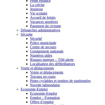
Petite enfance
La crèche
Jeunesse
Vie scolaire
Accueil de loisirs
Vacances sportives
Passeport du civisme
Démarches administratives
Sécurite
Sécurité
Police municipale
Centre de secours
Gendarmerie nationale
Numéros utiles
Risques majeurs – Télé-alerte
Localisation des défibrillateurs
Voirie et déplacements
Voirie et déplacements
Travaux en cours
Pistes cyclables et sentiers de randonnées
Navette talmondaise
Economie-Emploi
Economie-Emploi
Emploi – Formation
Offres d’emploi