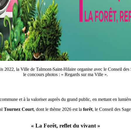
s 2022, la Ville de Talmont-Saint-Hilaire organise avec le Conseil des
le concours photos : « Regards sur ma Ville ».
commune
et
à
la
valoriser
auprès
du
grand
public,
en
mettant
en
lumièr
val
Tournez
Court
,
dont
le
thème
2026
est
la
forêt
,
le
Conseil
des
Sag
«
La
Forêt,
reflet
du
vivant »