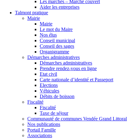
Les marchés – Marché couvert
Aider les entreprises
Talmont pratique
Mairie
Mairie
Le mot du Maire
Nos élus
Conseil municipal
Conseil des sages
Organigramme
Démarches administratives
Démarches administratives
Prendre rendez-vous en ligne
Etat civil
Carte nationale d’identité et Passeport
Elections
Véhicules
Débits de boisson
Fiscalité
Fiscalité
Taxe de séjour
Communauté de communes Vendée Grand Littoral
Nos publications
Portail Famille
Associations