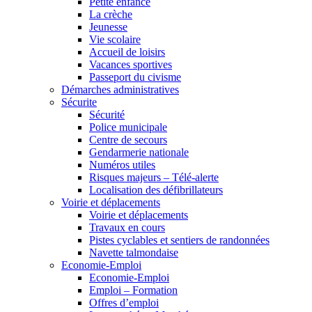
Petite enfance
La crèche
Jeunesse
Vie scolaire
Accueil de loisirs
Vacances sportives
Passeport du civisme
Démarches administratives
Sécurite
Sécurité
Police municipale
Centre de secours
Gendarmerie nationale
Numéros utiles
Risques majeurs – Télé-alerte
Localisation des défibrillateurs
Voirie et déplacements
Voirie et déplacements
Travaux en cours
Pistes cyclables et sentiers de randonnées
Navette talmondaise
Economie-Emploi
Economie-Emploi
Emploi – Formation
Offres d’emploi