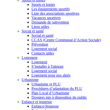
Sports et loisirs
Sports et loisirs
Les équipements sportifs
Liste des associations sportives
Vacances sportives
Demande de subvention
Liens utiles
Social et santé
Social et santé
CCAS (Centre Communal d’Action Sociale)
Prévention
Logement social
Contacts utiles
Logement
Logement
S’installer à Talmont
Logement social
Logement pour nos aînés
Urbanisme
Urbanisme et PLU
Procédures d’adaptation du PLU
Plan Local d’Urbanisme
Dossiers mis à disposition du public
Enfance et jeunesse
Enfance/Jeunesse