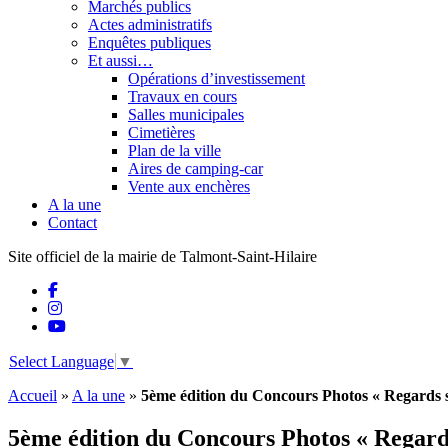
Marchés publics
Actes administratifs
Enquêtes publiques
Et aussi…
Opérations d’investissement
Travaux en cours
Salles municipales
Cimetières
Plan de la ville
Aires de camping-car
Vente aux enchères
A la une
Contact
Site officiel de la mairie de Talmont-Saint-Hilaire
Select Language
▼
Accueil
»
A la une
»
5ème édition du Concours Photos « Regards s
5ème édition du Concours Photos « Regards