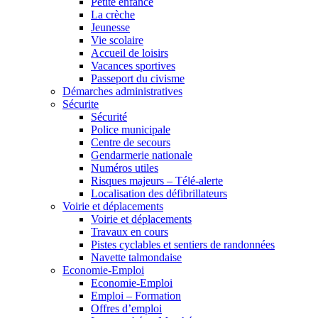
Petite enfance
La crèche
Jeunesse
Vie scolaire
Accueil de loisirs
Vacances sportives
Passeport du civisme
Démarches administratives
Sécurite
Sécurité
Police municipale
Centre de secours
Gendarmerie nationale
Numéros utiles
Risques majeurs – Télé-alerte
Localisation des défibrillateurs
Voirie et déplacements
Voirie et déplacements
Travaux en cours
Pistes cyclables et sentiers de randonnées
Navette talmondaise
Economie-Emploi
Economie-Emploi
Emploi – Formation
Offres d’emploi