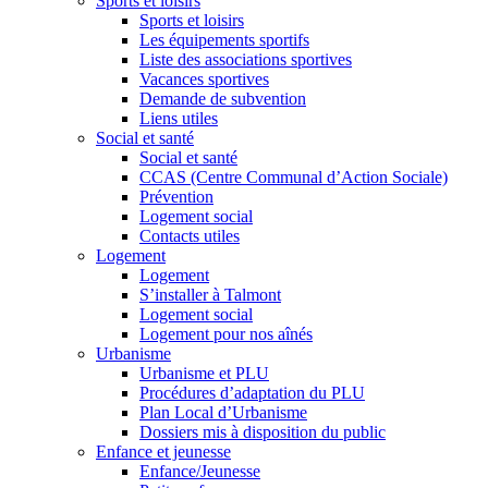
Sports et loisirs
Sports et loisirs
Les équipements sportifs
Liste des associations sportives
Vacances sportives
Demande de subvention
Liens utiles
Social et santé
Social et santé
CCAS (Centre Communal d’Action Sociale)
Prévention
Logement social
Contacts utiles
Logement
Logement
S’installer à Talmont
Logement social
Logement pour nos aînés
Urbanisme
Urbanisme et PLU
Procédures d’adaptation du PLU
Plan Local d’Urbanisme
Dossiers mis à disposition du public
Enfance et jeunesse
Enfance/Jeunesse