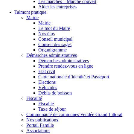
Les marchés – Marché couvert
Aider les entreprises
Talmont pratique
Mairie
Mairie
Le mot du Maire
Nos élus
Conseil municipal
Conseil des sages
Organigramme
Démarches administratives
Démarches administratives
Prendre rendez-vous en ligne
Etat civil
Carte nationale d’identité et Passeport
Elections
Véhicules
Débits de boisson
Fiscalité
Fiscalité
Taxe de séjour
Communauté de communes Vendée Grand Littoral
Nos publications
Portail Famille
Associations