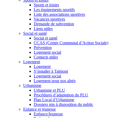
Sports et loisirs
Sports et loisirs
Les équipements sportifs
Liste des associations sportives
Vacances sportives
Demande de subvention
Liens utiles
Social et santé
Social et santé
CCAS (Centre Communal d’Action Sociale)
Prévention
Logement social
Contacts utiles
Logement
Logement
S’installer à Talmont
Logement social
Logement pour nos aînés
Urbanisme
Urbanisme et PLU
Procédures d’adaptation du PLU
Plan Local d’Urbanisme
Dossiers mis à disposition du public
Enfance et jeunesse
Enfance/Jeunesse