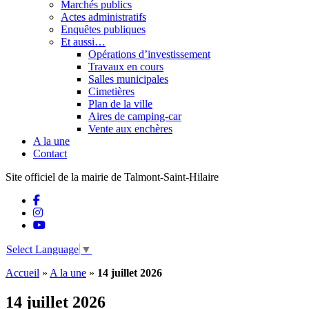
Marchés publics
Actes administratifs
Enquêtes publiques
Et aussi…
Opérations d’investissement
Travaux en cours
Salles municipales
Cimetières
Plan de la ville
Aires de camping-car
Vente aux enchères
A la une
Contact
Site officiel de la mairie de Talmont-Saint-Hilaire
Select Language
▼
Accueil
»
A la une
»
14 juillet 2026
14 juillet 2026