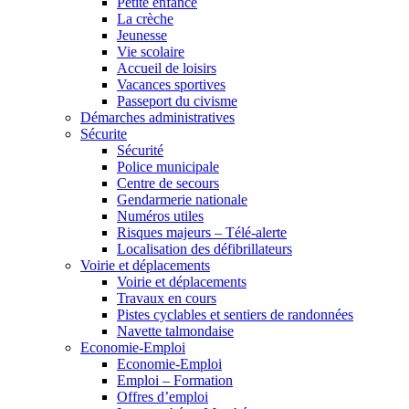
Petite enfance
La crèche
Jeunesse
Vie scolaire
Accueil de loisirs
Vacances sportives
Passeport du civisme
Démarches administratives
Sécurite
Sécurité
Police municipale
Centre de secours
Gendarmerie nationale
Numéros utiles
Risques majeurs – Télé-alerte
Localisation des défibrillateurs
Voirie et déplacements
Voirie et déplacements
Travaux en cours
Pistes cyclables et sentiers de randonnées
Navette talmondaise
Economie-Emploi
Economie-Emploi
Emploi – Formation
Offres d’emploi