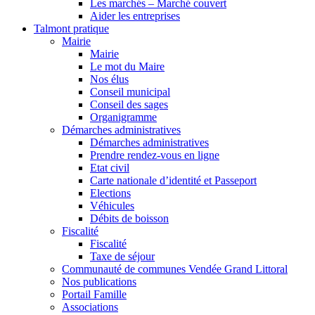
Les marchés – Marché couvert
Aider les entreprises
Talmont pratique
Mairie
Mairie
Le mot du Maire
Nos élus
Conseil municipal
Conseil des sages
Organigramme
Démarches administratives
Démarches administratives
Prendre rendez-vous en ligne
Etat civil
Carte nationale d’identité et Passeport
Elections
Véhicules
Débits de boisson
Fiscalité
Fiscalité
Taxe de séjour
Communauté de communes Vendée Grand Littoral
Nos publications
Portail Famille
Associations