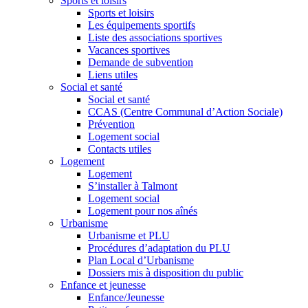
Sports et loisirs
Sports et loisirs
Les équipements sportifs
Liste des associations sportives
Vacances sportives
Demande de subvention
Liens utiles
Social et santé
Social et santé
CCAS (Centre Communal d’Action Sociale)
Prévention
Logement social
Contacts utiles
Logement
Logement
S’installer à Talmont
Logement social
Logement pour nos aînés
Urbanisme
Urbanisme et PLU
Procédures d’adaptation du PLU
Plan Local d’Urbanisme
Dossiers mis à disposition du public
Enfance et jeunesse
Enfance/Jeunesse