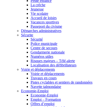
Petite enfance
La crèche
Jeunesse
Vie scolaire
Accueil de loisirs
Vacances sportives
Passeport du civisme
Démarches administratives
Sécurite
Sécurité
Police municipale
Centre de secours
Gendarmerie nationale
Numéros utiles
Risques majeurs – Télé-alerte
Localisation des défibrillateurs
Voirie et déplacements
Voirie et déplacements
Travaux en cours
Pistes cyclables et sentiers de randonnées
Navette talmondaise
Economie-Emploi
Economie-Emploi
Emploi – Formation
Offres d’emploi