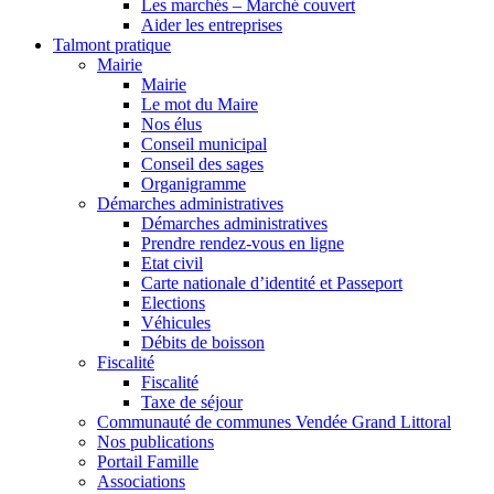
Les marchés – Marché couvert
Aider les entreprises
Talmont pratique
Mairie
Mairie
Le mot du Maire
Nos élus
Conseil municipal
Conseil des sages
Organigramme
Démarches administratives
Démarches administratives
Prendre rendez-vous en ligne
Etat civil
Carte nationale d’identité et Passeport
Elections
Véhicules
Débits de boisson
Fiscalité
Fiscalité
Taxe de séjour
Communauté de communes Vendée Grand Littoral
Nos publications
Portail Famille
Associations